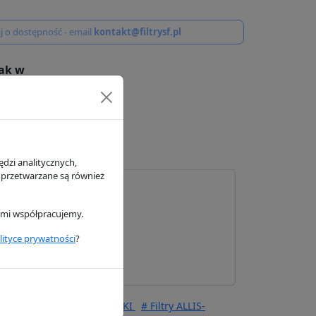
j o dostępność - email
kontakt@filtrysf.pl
ak w
h
dzi analitycznych,
 przetwarzane są również
rymi współpracujemy.
Filter
lityce prywatności
?
ltry FORD
# Filtry KAWASAKI
# Filtry ALLIS-