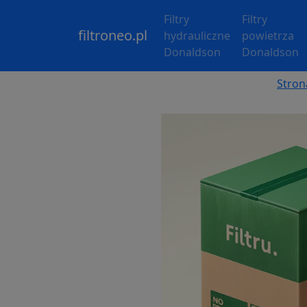
Filtry
Filtry
filtroneo.pl
hydrauliczne
powietrza
Donaldson
Donaldson
Stron