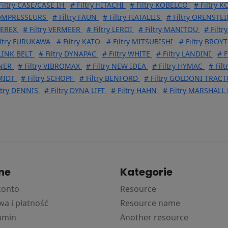
Filtry CASE/CASE IH
# Filtry HITACHI
# Filtry KOBELCO
# Filtry 
COMPRESSEURS
# Filtry FAUN
# Filtry FIATALLIS
# Filtry ORENSTE
 TEREX
# Filtry VERMEER
# Filtry LEROI
# Filtry MANITOU
# Filt
iltry FURUKAWA
# Filtry KATO
# Filtry MITSUBISHI
# Filtry BROYT
 LINK BELT
# Filtry DYNAPAC
# Filtry WHITE
# Filtry LANDINI
# F
DNER
# Filtry VIBROMAX
# Filtry NEW IDEA
# Filtry HYMAC
# Fil
MIDT
# Filtry SCHOPF
# Filtry BENFORD
# Filtry GOLDONI TRAC
ltry DENNIS
# Filtry DYNA LIFT
# Filtry HAHN
# Filtry MARSHAL
ne
Kategorie
konto
Resource
a i płatność
Resource name
amin
Another resource