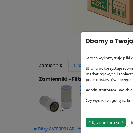
Dbamy o Twoją
Strona wykorzystuje pliki c
Zamienniki
Cross Reference
Zast
Strona wykorzystuje równie
marketingowych i społecz
Zamienniki - Filtr powietrza P104972
przez dostawców narzędzi
74,71 zł
Administratorem Twoich da
SA10359K
Hifi Filter
Czy wyrażasz zgodę na kor
OK, zgadzam się!
d
# Filtry CATERPILLAR
# Filtry GEHL
# Filtry CLAR