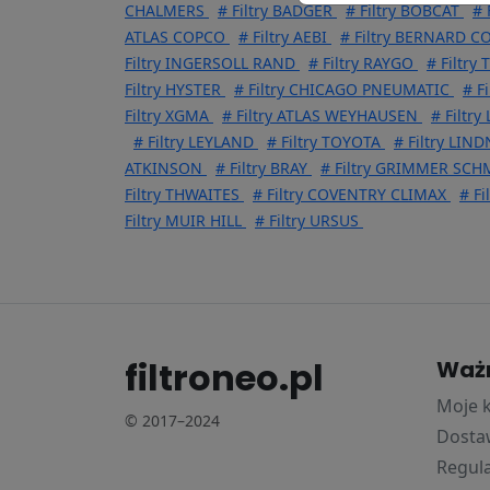
CHALMERS
# Filtry BADGER
# Filtry BOBCAT
# 
ATLAS COPCO
# Filtry AEBI
# Filtry BERNARD 
Filtry INGERSOLL RAND
# Filtry RAYGO
# Filtry
Filtry HYSTER
# Filtry CHICAGO PNEUMATIC
# F
Filtry XGMA
# Filtry ATLAS WEYHAUSEN
# Filtry
# Filtry LEYLAND
# Filtry TOYOTA
# Filtry LIN
ATKINSON
# Filtry BRAY
# Filtry GRIMMER SCH
Filtry THWAITES
# Filtry COVENTRY CLIMAX
# Fi
Filtry MUIR HILL
# Filtry URSUS
filtroneo.pl
Waż
Moje 
© 2017–2024
Dostaw
Regul