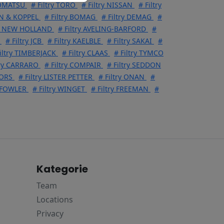
KOMATSU
# Filtry TORO
# Filtry NISSAN
# Filtry
IN & KOPPEL
# Filtry BOMAG
# Filtry DEMAG
#
ry NEW HOLLAND
# Filtry AVELING-BARFORD
#
# Filtry JCB
# Filtry KAELBLE
# Filtry SAKAI
#
iltry TIMBERJACK
# Filtry CLAAS
# Filtry TYMCO
try CARRARO
# Filtry COMPAIR
# Filtry SEDDON
TORS
# Filtry LISTER PETTER
# Filtry ONAN
#
L FOWLER
# Filtry WINGET
# Filtry FREEMAN
#
Kategorie
Team
Locations
Privacy