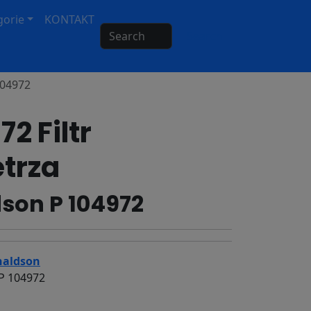
gorie
KONTAKT
Search
104972
2 Filtr
trza
son P 104972
aldson
P 104972