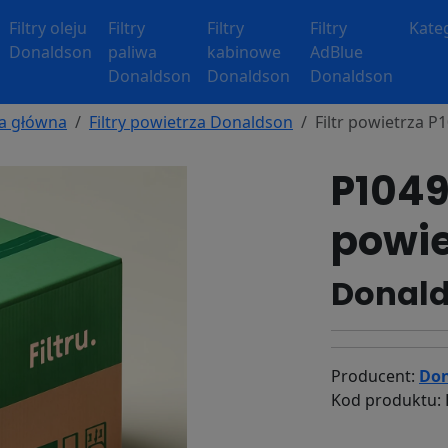
Filtry oleju
Filtry
Filtry
Filtry
Kate
Donaldson
paliwa
kabinowe
AdBlue
Donaldson
Donaldson
Donaldson
a główna
Filtry powietrza Donaldson
Filtr powietrza P
P10497
powie
Donald
Producent:
Don
Kod produktu: 