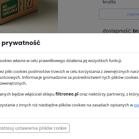
brutto
zapyta
dostępność:
br
magazynie
 prywatność
wysyłka:
24/48 
ookies własne w celu prawidłowego działania jej wszystkich funkcji.
osowanie
Dostawa i płatność
ż pliki cookies podmiotów trzecich w celu korzystania z zewnętrznych narzę
nościowych. Informacje gromadzone za pośrednictwem tych plików cookies
 zewnętrznych.
80,76 zł
nych będzie włąściciel sklepu
filtroneo.pl
oraz niektórzy partnerzy, z któ
SL8556
SF 
zystanie z innych niż niezbędne plików cookies na zasadach opisanych w
po
ostosuj ustawienia plików cookie
K
# Filtry ISUZU
# Filtry JOHN DEERE
# Filtry DITCH WITCH
# Fi