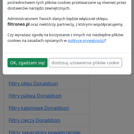
P789294
P777576
pośrednictwem tych plików cookies przetwarzane są również przez
Donaldson
Donaldson
dostawców narzędzi zewnętrznych.
41.55 zł
182.02 zł
Administratorem Twoich danych będzie włąściciel sklepu
filtroneo.pl
oraz niektórzy partnerzy, z którymi współpracujemy.
Czy wyrażasz zgodę na korzystanie z innych niż niezbędne plików
cookies na zasadach opisanych w
polityce prywatności
?
Filtry Donaldson
Filtry powietrza
Donaldson
OK, zgadzam się!
dostosuj ustawienia plików cookie
Filtry hydrauliczne
Donaldson
Filtry oleju
Donaldson
Filtry paliwa
Donaldson
Filtry kabinowe
Donaldson
Filtry cieczy
Donaldson
Filtry, separatory powietrze/olej