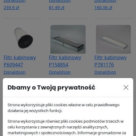
Donaldson
Donaldson
Donaldson
239.9 zł
81.49 zł
160.56 zł
Filtr kabinowy
Filtr kabinowy
Filtr kabinowy
P609447
P158854
P781176
Donaldson
Donaldson
Donaldson
200.53 zł
320.14 zł
171.83 zł
Dbamy o Twoją prywatność
Strona wykorzystuje pliki cookies własne w celu prawidłowego
działania jej wszystkich funkcji.
Strona wykorzystuje również pliki cookies podmiotów trzecich w
celu korzystania z zewnętrznych narzędzi analitycznych,
Filtr kabinowy
Filtr kabinowy
marketingowych i społecznościowych. Informacje gromadzone za