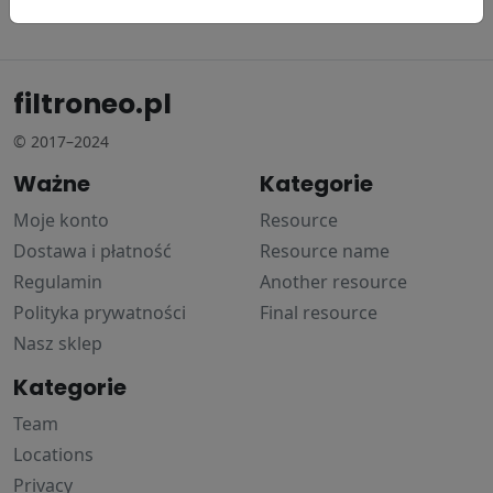
98.74 zł
0 zł
0 zł
filtroneo.pl
© 2017–2024
Ważne
Kategorie
Moje konto
Resource
Dostawa i płatność
Resource name
Regulamin
Another resource
Polityka prywatności
Final resource
Nasz sklep
Kategorie
Team
Locations
Privacy