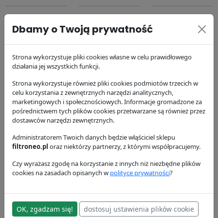
Dbamy o Twoją prywatność
Strona wykorzystuje pliki cookies własne w celu prawidłowego
działania jej wszystkich funkcji.
Filtr powietrza
Filtr oleju silnika
Filtr paliwa
P181054
P554407
P556245
Strona wykorzystuje również pliki cookies podmiotów trzecich w
Donaldson
Donaldson
Donaldson
celu korzystania z zewnętrznych narzędzi analitycznych,
marketingowych i społecznościowych. Informacje gromadzone za
86.84 zł
41.23 zł
16.65 zł
pośrednictwem tych plików cookies przetwarzane są również przez
dostawców narzędzi zewnętrznych.
Administratorem Twoich danych będzie włąściciel sklepu
filtroneo.pl
oraz niektórzy partnerzy, z którymi współpracujemy.
Czy wyrażasz zgodę na korzystanie z innych niż niezbędne plików
cookies na zasadach opisanych w
polityce prywatności
?
Filtr powietrza
Filtr powietrza
Filtr powietrza
P101246
P104972
P118160
Donaldson
Donaldson
Donaldson
OK, zgadzam się!
dostosuj ustawienia plików cookie