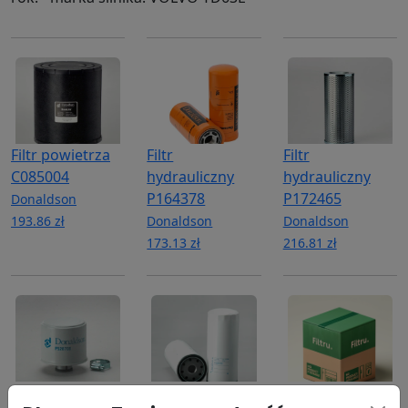
Filtr powietrza
Filtr
Filtr
C085004
hydrauliczny
hydrauliczny
P164378
P172465
Donaldson
193.86 zł
Donaldson
Donaldson
173.13 zł
216.81 zł
Odpowietrznik
Filtr oleju
Filtr paliwa