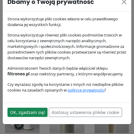
Dbamy o Twoją prywatność
P528708
P550519
P553004
Donaldson
Donaldson
Donaldson
59.31 zł
68.3 zł
34.16 zł
Strona wykorzystuje pliki cookies własne w celu prawidłowego
działania jej wszystkich funkcji.
Strona wykorzystuje również pliki cookies podmiotów trzecich w
celu korzystania z zewnętrznych narzędzi analitycznych,
marketingowych i społecznościowych. Informacje gromadzone za
pośrednictwem tych plików cookies przetwarzane są również przez
dostawców narzędzi zewnętrznych.
Filtr paliwa
Filtr oleju
Filtr powietrza
Administratorem Twoich danych będzie włąściciel sklepu
P554347
P553191
P606074
filtroneo.pl
oraz niektórzy partnerzy, z którymi współpracujemy.
Donaldson
Donaldson
Donaldson
Czy wyrażasz zgodę na korzystanie z innych niż niezbędne plików
57.53 zł
51.8 zł
84.41 zł
cookies na zasadach opisanych w
polityce prywatności
?
OK, zgadzam się!
dostosuj ustawienia plików cookie