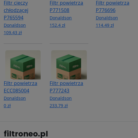
Filtr cieczy
Filtr powietrza
Filtr powietrza
chłodzącej
P771508
P776696
P765594
Donaldson
Donaldson
Donaldson
152.4 zł
114.49 zł
109.43 zł
Filtr powietrza
Filtr powietrza
ECC085004
P777243
Donaldson
Donaldson
0 zł
233.79 zł
filtroneo.pl