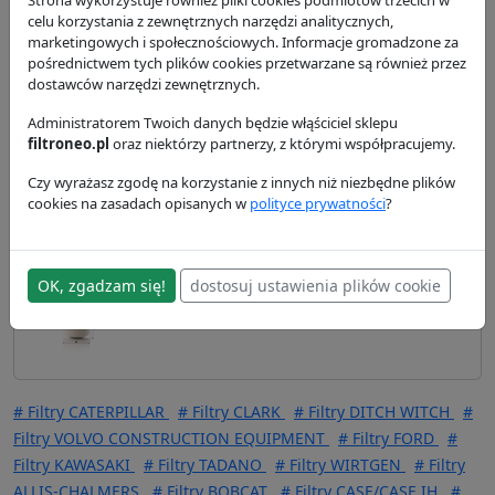
celu korzystania z zewnętrznych narzędzi analitycznych,
25,82 zł
marketingowych i społecznościowych. Informacje gromadzone za
WK723/1
Mann Filter
pośrednictwem tych plików cookies przetwarzane są również przez
dostawców narzędzi zewnętrznych.
30,64 zł
Administratorem Twoich danych będzie włąściciel sklepu
WK723
filtroneo.pl
oraz niektórzy partnerzy, z którymi współpracujemy.
Mann Filter
Czy wyrażasz zgodę na korzystanie z innych niż niezbędne plików
cookies na zasadach opisanych w
polityce prywatności
?
30,87 zł
WK731
Mann Filter
OK, zgadzam się!
dostosuj ustawienia plików cookie
36,08 zł
WK723/6
Mann Filter
# Filtry CATERPILLAR
# Filtry CLARK
# Filtry DITCH WITCH
#
Filtry VOLVO CONSTRUCTION EQUIPMENT
# Filtry FORD
#
Filtry KAWASAKI
# Filtry TADANO
# Filtry WIRTGEN
# Filtry
ALLIS-CHALMERS
# Filtry BOBCAT
# Filtry CASE/CASE IH
#