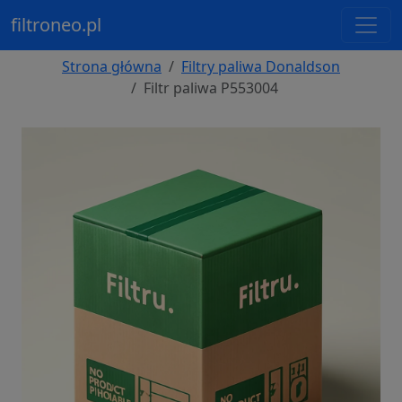
filtroneo.pl
Strona główna
Filtry paliwa Donaldson
Filtr paliwa P553004