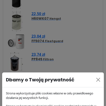
22,50 zł
H60WK07
Hengst
23,04 zł
FF5074
Fleetguard
23,74 zł
PP845
Filtron
24,11 zł
Dbamy o Twoją prywatność
FF5018
Fleetguard
Strona wykorzystuje pliki cookies własne w celu prawidłowego
działania jej wszystkich funkcji.
25,14 zł
H60WK01
Hengst
Strona wykorzystuje również pliki cookies podmiotów trzecich w