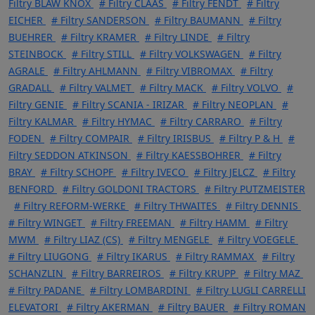
Filtry BLAW KNOX
# Filtry CLAAS
# Filtry FENDT
# Filtry
EICHER
# Filtry SANDERSON
# Filtry BAUMANN
# Filtry
BUEHRER
# Filtry KRAMER
# Filtry LINDE
# Filtry
STEINBOCK
# Filtry STILL
# Filtry VOLKSWAGEN
# Filtry
AGRALE
# Filtry AHLMANN
# Filtry VIBROMAX
# Filtry
GRADALL
# Filtry VALMET
# Filtry MACK
# Filtry VOLVO
#
Filtry GENIE
# Filtry SCANIA - IRIZAR
# Filtry NEOPLAN
#
Filtry KALMAR
# Filtry HYMAC
# Filtry CARRARO
# Filtry
FODEN
# Filtry COMPAIR
# Filtry IRISBUS
# Filtry P & H
#
Filtry SEDDON ATKINSON
# Filtry KAESSBOHRER
# Filtry
BRAY
# Filtry SCHOPF
# Filtry IVECO
# Filtry JELCZ
# Filtry
BENFORD
# Filtry GOLDONI TRACTORS
# Filtry PUTZMEISTER
# Filtry REFORM-WERKE
# Filtry THWAITES
# Filtry DENNIS
# Filtry WINGET
# Filtry FREEMAN
# Filtry HAMM
# Filtry
MWM
# Filtry LIAZ (CS)
# Filtry MENGELE
# Filtry VOEGELE
# Filtry LIUGONG
# Filtry IKARUS
# Filtry RAMMAX
# Filtry
SCHANZLIN
# Filtry BARREIROS
# Filtry KRUPP
# Filtry MAZ
# Filtry PADANE
# Filtry LOMBARDINI
# Filtry LUGLI CARRELLI
ELEVATORI
# Filtry AKERMAN
# Filtry BAUER
# Filtry ROMAN