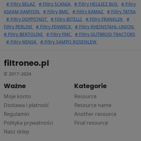
# Filtry BELAZ
# Filtry SCANIA
# Filtry HEULIEZ BUS
# Filtry
ASKAM KAMYON
# Filtry BMC
# Filtry KAMAZ
# Filtry TATRA
# Filtry DOPPSTADT
# Filtry BITELLI
# Filtry FRANKLIN
#
Filtry PERLINI
# Filtry FENWICK
# Filtry RHEINSTAHL-UNION
# Filtry BERTOLINI
# Filtry FMC
# Filtry GUTBROD TRACTORS
# Filtry MINSK
# Filtry SAMPO ROSENLEW
filtroneo.pl
© 2017–2024
Ważne
Kategorie
Moje konto
Resource
Dostawa i płatność
Resource name
Regulamin
Another resource
Polityka prywatności
Final resource
Nasz sklep