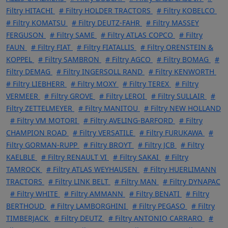
Filtry HITACHI
# Filtry HOLDER TRACTORS
# Filtry KOBELCO
# Filtry KOMATSU
# Filtry DEUTZ-FAHR
# Filtry MASSEY
FERGUSON
# Filtry SAME
# Filtry ATLAS COPCO
# Filtry
FAUN
# Filtry FIAT
# Filtry FIATALLIS
# Filtry ORENSTEIN &
KOPPEL
# Filtry SAMBRON
# Filtry AGCO
# Filtry BOMAG
#
Filtry DEMAG
# Filtry INGERSOLL RAND
# Filtry KENWORTH
# Filtry LIEBHERR
# Filtry MOXY
# Filtry TEREX
# Filtry
VERMEER
# Filtry GROVE
# Filtry LEROI
# Filtry SULLAIR
#
Filtry ZETTELMEYER
# Filtry MANITOU
# Filtry NEW HOLLAND
# Filtry VM MOTORI
# Filtry AVELING-BARFORD
# Filtry
CHAMPION ROAD
# Filtry VERSATILE
# Filtry FURUKAWA
#
Filtry GORMAN-RUPP
# Filtry BROYT
# Filtry JCB
# Filtry
KAELBLE
# Filtry RENAULT VI
# Filtry SAKAI
# Filtry
TAMROCK
# Filtry ATLAS WEYHAUSEN
# Filtry HUERLIMANN
TRACTORS
# Filtry LINK BELT
# Filtry MAN
# Filtry DYNAPAC
# Filtry WHITE
# Filtry AMMANN
# Filtry BENATI
# Filtry
BERTHOUD
# Filtry LAMBORGHINI
# Filtry PEGASO
# Filtry
TIMBERJACK
# Filtry DEUTZ
# Filtry ANTONIO CARRARO
#