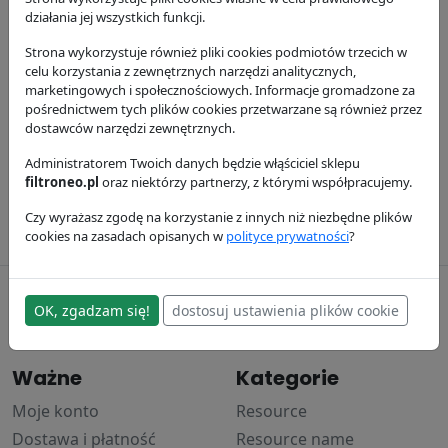
działania jej wszystkich funkcji.
Strona wykorzystuje również pliki cookies podmiotów trzecich w
celu korzystania z zewnętrznych narzędzi analitycznych,
marketingowych i społecznościowych. Informacje gromadzone za
pośrednictwem tych plików cookies przetwarzane są również przez
dostawców narzędzi zewnętrznych.
Filtr paliwa
Filtr powietrza
P550588
Administratorem Twoich danych będzie włąściciel sklepu
P775300
filtroneo.pl
oraz niektórzy partnerzy, z którymi współpracujemy.
Donaldson
Donaldson
37.93 zł
79.94 zł
Czy wyrażasz zgodę na korzystanie z innych niż niezbędne plików
cookies na zasadach opisanych w
polityce prywatności
?
filtroneo.pl
OK, zgadzam się!
dostosuj ustawienia plików cookie
© 2017–2024
Ważne
Kategorie
Moje konto
Resource
Dostawa i płatność
Resource name