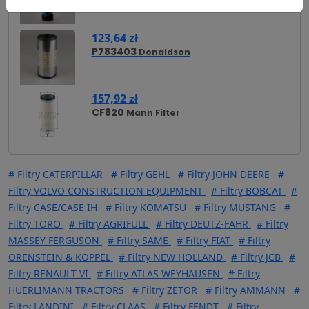
123,64 zł
P783403
Donaldson
157,92 zł
CF820
Mann Filter
# Filtry CATERPILLAR
# Filtry GEHL
# Filtry JOHN DEERE
#
Filtry VOLVO CONSTRUCTION EQUIPMENT
# Filtry BOBCAT
#
Filtry CASE/CASE IH
# Filtry KOMATSU
# Filtry MUSTANG
#
Filtry TORO
# Filtry AGRIFULL
# Filtry DEUTZ-FAHR
# Filtry
MASSEY FERGUSON
# Filtry SAME
# Filtry FIAT
# Filtry
ORENSTEIN & KOPPEL
# Filtry NEW HOLLAND
# Filtry JCB
#
Filtry RENAULT VI
# Filtry ATLAS WEYHAUSEN
# Filtry
HUERLIMANN TRACTORS
# Filtry ZETOR
# Filtry AMMANN
#
Filtry LANDINI
# Filtry CLAAS
# Filtry FENDT
# Filtry