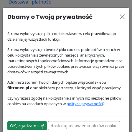
Dostawa i płatność
Zamienniki - Filtr powietrza P775300
Dbamy o Twoją prywatność
42,99 zł
SA16300
Hifi Filter
Strona wykorzystuje pliki cookies własne w celu prawidłowego
działania jej wszystkich funkcji.
Strona wykorzystuje również pliki cookies podmiotów trzecich w
52,55 zł
celu korzystania z zewnętrznych narzędzi analitycznych,
E571LS
Hengst
marketingowych i społecznościowych. Informacje gromadzone za
pośrednictwem tych plików cookies przetwarzane są również przez
dostawców narzędzi zewnętrznych.
67,90 zł
Administratorem Twoich danych będzie włąściciel sklepu
CF850/2
filtroneo.pl
oraz niektórzy partnerzy, z którymi współpracujemy.
Mann Filter
Czy wyrażasz zgodę na korzystanie z innych niż niezbędne plików
97,18 zł
cookies na zasadach opisanych w
polityce prywatności
?
P772579
Donaldson
100,60 zł
OK, zgadzam się!
dostosuj ustawienia plików cookie
P829332
Donaldson