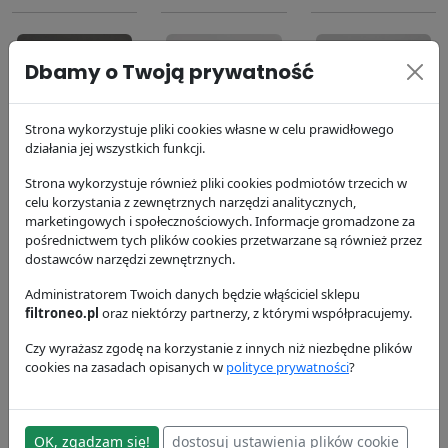
Dbamy o Twoją prywatność
Strona wykorzystuje pliki cookies własne w celu prawidłowego
Filtr paliwa
Filtr oleju silnika
Filtr
działania jej wszystkich funkcji.
P550588
P554407
hydrauliczny
Strona wykorzystuje również pliki cookies podmiotów trzecich w
P762860
Donaldson
Donaldson
celu korzystania z zewnętrznych narzędzi analitycznych,
37.93 zł
41.23 zł
Donaldson
marketingowych i społecznościowych. Informacje gromadzone za
125.03 zł
pośrednictwem tych plików cookies przetwarzane są również przez
dostawców narzędzi zewnętrznych.
Administratorem Twoich danych będzie włąściciel sklepu
filtroneo.pl
oraz niektórzy partnerzy, z którymi współpracujemy.
Czy wyrażasz zgodę na korzystanie z innych niż niezbędne plików
cookies na zasadach opisanych w
polityce prywatności
?
Filtr powietrza
Filtr powietrza
Filtr paliwa
P772579
P775300
P551354
OK, zgadzam się!
dostosuj ustawienia plików cookie