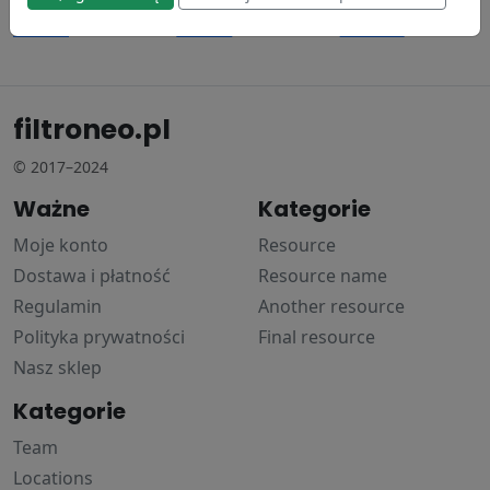
Donaldson
Donaldson
Donaldson
97.18 zł
79.94 zł
139.29 zł
filtroneo.pl
© 2017–2024
Ważne
Kategorie
Moje konto
Resource
Dostawa i płatność
Resource name
Regulamin
Another resource
Polityka prywatności
Final resource
Nasz sklep
Kategorie
Team
Locations