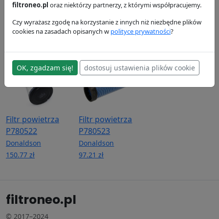
P551425
P551434
hydrauliczny
filtroneo.pl
oraz niektórzy partnerzy, z którymi współpracujemy.
P764259
Donaldson
Donaldson
Czy wyrażasz zgodę na korzystanie z innych niż niezbędne plików
113.43 zł
92.48 zł
Donaldson
cookies na zasadach opisanych w
polityce prywatności
?
341.93 zł
OK, zgadzam się!
dostosuj ustawienia plików cookie
Filtr powietrza
Filtr powietrza
P780522
P780523
Donaldson
Donaldson
150.77 zł
97.21 zł
filtroneo.pl
© 2017–2024