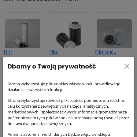
Filtr
Filtr
Filtr oleju
hydrauliczny
hydrauliczny
P502433
Dbamy o Twoją prywatność
P169450
P171706
Donaldson
Donaldson
Donaldson
63.01 zł
147.5 zł
107.26 zł
Strona wykorzystuje pliki cookies własne w celu prawidłowego
działania jej wszystkich funkcji.
Strona wykorzystuje również pliki cookies podmiotów trzecich w
celu korzystania z zewnętrznych narzędzi analitycznych,
marketingowych i społecznościowych. Informacje gromadzone za
pośrednictwem tych plików cookies przetwarzane są również przez
dostawców narzędzi zewnętrznych.
Filtr paliwa
Filtr paliwa
Filtr
Administratorem Twoich danych będzie włąściciel sklepu