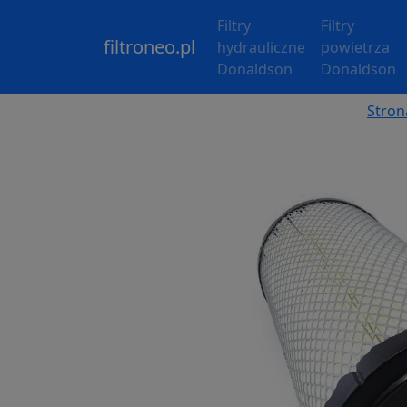
Filtry
Filtry
filtroneo.pl
hydrauliczne
powietrza
Donaldson
Donaldson
Stron