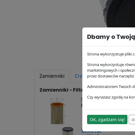
Dbamy o Twoją
Strona wykorzystuje pliki c
Strona wykorzystuje równie
marketingowych i społecz
Zamienniki
Cross Reference
Zast
przez dostawców narzędzi
Administratorem Twoich da
Zamienniki - Filtr powietrza P780522
Czy wyrażasz zgodę na kor
96,43 zł
E735L
Hengst
OK, zgadzam się!
d
101,04 zł