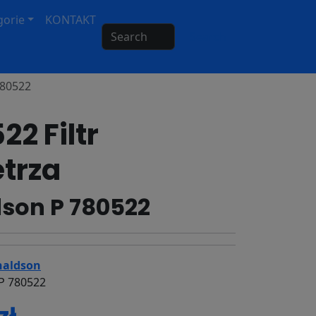
gorie
KONTAKT
Search
780522
22 Filtr
trza
son P 780522
aldson
P 780522
zł