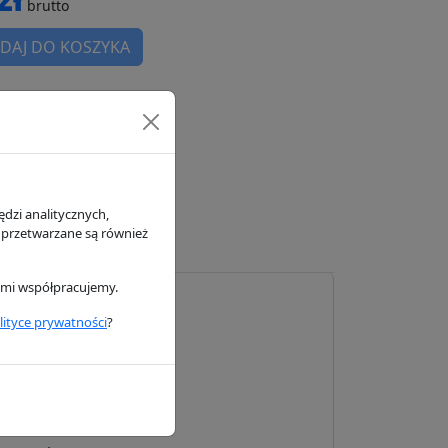
brutto
DAJ DO KOSZYKA
magazynie
h
dzi analitycznych,
 przetwarzane są również
rymi współpracujemy.
lityce prywatności
?
Donaldson