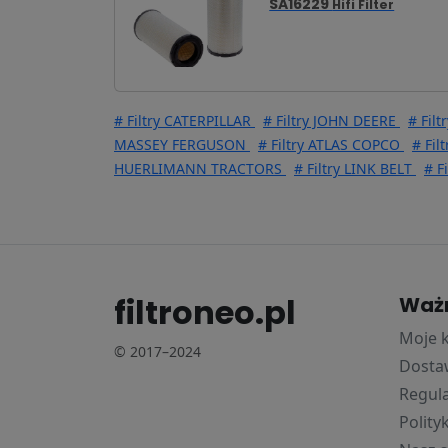
SA16229
Hifi Filter
# Filtry CATERPILLAR
# Filtry JOHN DEERE
# Fil
MASSEY FERGUSON
# Filtry ATLAS COPCO
# Fil
HUERLIMANN TRACTORS
# Filtry LINK BELT
# F
filtroneo.pl
Waż
Moje 
© 2017–2024
Dostaw
Regul
Polity