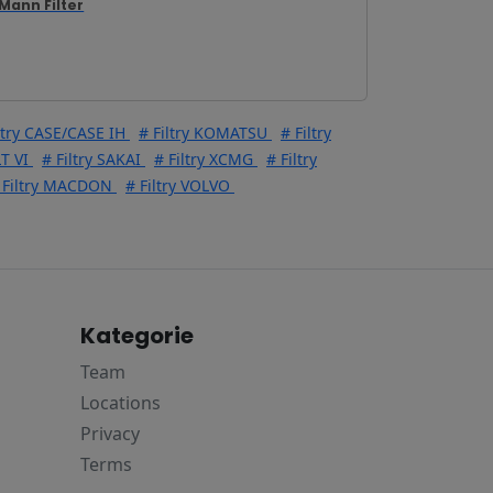
Mann Filter
ltry CASE/CASE IH
# Filtry KOMATSU
# Filtry
T VI
# Filtry SAKAI
# Filtry XCMG
# Filtry
 Filtry MACDON
# Filtry VOLVO
Kategorie
Team
Locations
Privacy
Terms