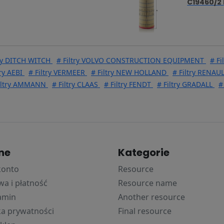
C19460/2
try DITCH WITCH
# Filtry VOLVO CONSTRUCTION EQUIPMENT
# Fi
try AEBI
# Filtry VERMEER
# Filtry NEW HOLLAND
# Filtry RENAUL
iltry AMMANN
# Filtry CLAAS
# Filtry FENDT
# Filtry GRADALL
#
ne
Kategorie
konto
Resource
a i płatność
Resource name
amin
Another resource
ka prywatności
Final resource