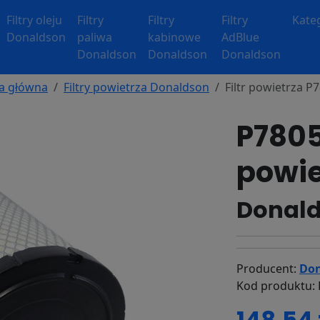
Filtry oleju
Filtry
Filtry
Filtry
Kate
Donaldson
paliwa
kabinowe
AdBlue
Donaldson
Donaldson
Donaldson
a główna
Filtry powietrza Donaldson
Filtr powietrza P
P7805
powie
Donald
Producent:
Don
Kod produktu: 
148.54 