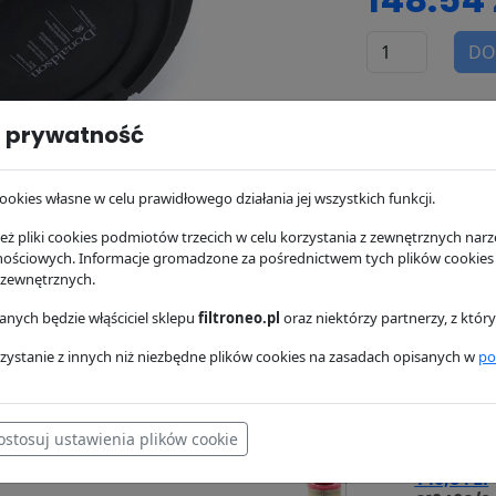
DO
dostępność:
w 
 prywatność
wysyłka:
24/48 
ookies własne w celu prawidłowego działania jej wszystkich funkcji.
ż pliki cookies podmiotów trzecich w celu korzystania z zewnętrznych narzę
nościowych. Informacje gromadzone za pośrednictwem tych plików cookies
osowanie
Dostawa i płatność
 zewnętrznych.
nych będzie włąściciel sklepu
filtroneo.pl
oraz niektórzy partnerzy, z któ
zystanie z innych niż niezbędne plików cookies na zasadach opisanych w
po
97,21 zł
P780523
ostosuj ustawienia plików cookie
140,64 zł