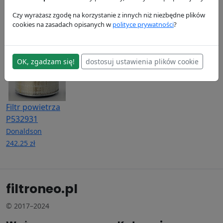
P574196
Donaldson
Donaldson
451.84 zł
Donaldson
405.42 zł
Czy wyrażasz zgodę na korzystanie z innych niż niezbędne plików
cookies na zasadach opisanych w
polityce prywatności
?
435.26 zł
OK, zgadzam się!
dostosuj ustawienia plików cookie
Filtr powietrza
P532931
Donaldson
242.25 zł
filtroneo.pl
© 2017–2024