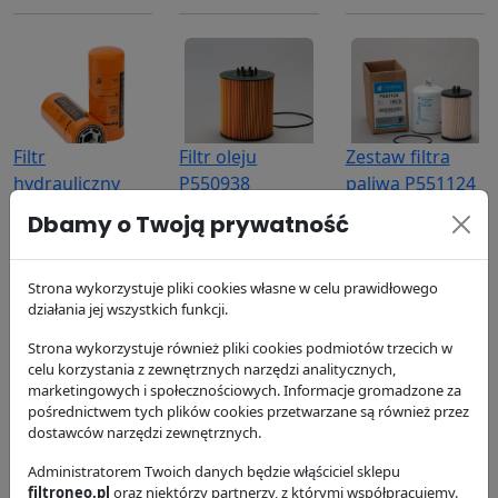
Filtr
Filtr oleju
Zestaw filtra
hydrauliczny
P550938
paliwa P551124
P164378
Donaldson
Donaldson
Dbamy o Twoją prywatność
Donaldson
119.69 zł
305.05 zł
173.13 zł
Strona wykorzystuje pliki cookies własne w celu prawidłowego
działania jej wszystkich funkcji.
Strona wykorzystuje również pliki cookies podmiotów trzecich w
celu korzystania z zewnętrznych narzędzi analitycznych,
marketingowych i społecznościowych. Informacje gromadzone za
pośrednictwem tych plików cookies przetwarzane są również przez
dostawców narzędzi zewnętrznych.
Filtr powietrza
Filtr
Filtr powietrza
P618931
Administratorem Twoich danych będzie włąściciel sklepu
hydrauliczny
P618932
filtroneo.pl
oraz niektórzy partnerzy, z którymi współpracujemy.