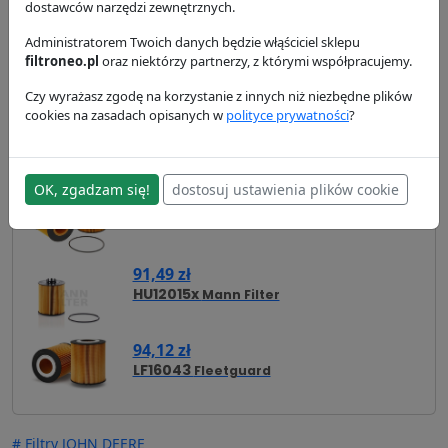
dostawców narzędzi zewnętrznych.
wysyłka:
24/48 h
Administratorem Twoich danych będzie włąściciel sklepu
filtroneo.pl
oraz niektórzy partnerzy, z którymi współpracujemy.
Zamienniki
Cross Reference
Zastosowanie
Czy wyrażasz zgodę na korzystanie z innych niż niezbędne plików
cookies na zasadach opisanych w
polityce prywatności
?
Dostawa i płatność
Zamienniki - Filtr oleju P550938
OK, zgadzam się!
dostosuj ustawienia plików cookie
68,45 zł
SO10047
Hifi Filter
91,49 zł
HU12015x
Mann Filter
94,12 zł
LF16043
Fleetguard
# Filtry JOHN DEERE