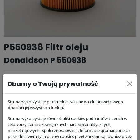
P550938 Filtr oleju
Donaldson P 550938
Dbamy o Twoją prywatność
Producent:
Donaldson
Kod produktu: P 550938
Strona wykorzystuje pliki cookies własne w celu prawidłowego
117.47 zł
brutto
działania jej wszystkich funkcji.
DODAJ DO KOSZYKA
Strona wykorzystuje również pliki cookies podmiotów trzecich w
celu korzystania z zewnętrznych narzędzi analitycznych,
marketingowych i społecznościowych. Informacje gromadzone za
dostępność:
w magazynie
pośrednictwem tych plików cookies przetwarzane są również przez