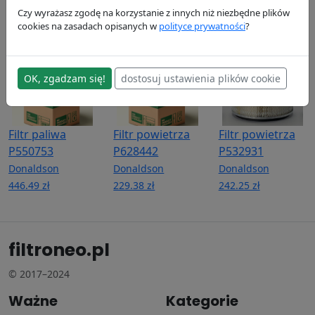
Donaldson
Donaldson
Donaldson
Czy wyrażasz zgodę na korzystanie z innych niż niezbędne plików
255.25 zł
119.69 zł
191.12 zł
cookies na zasadach opisanych w
polityce prywatności
?
OK, zgadzam się!
dostosuj ustawienia plików cookie
Filtr paliwa
Filtr powietrza
Filtr powietrza
P550753
P628442
P532931
Donaldson
Donaldson
Donaldson
446.49 zł
229.38 zł
242.25 zł
filtroneo.pl
© 2017–2024
Ważne
Kategorie