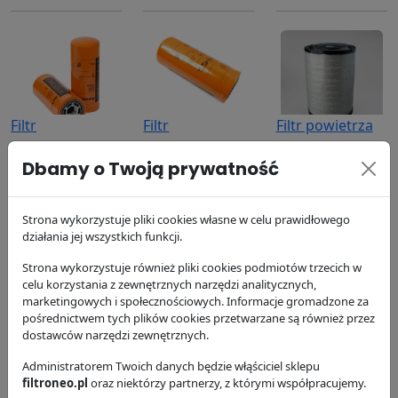
Filtr
Filtr
Filtr powietrza
hydrauliczny
hydrauliczny
P533235
Dbamy o Twoją prywatność
P164378
P173689
Donaldson
Donaldson
Donaldson
416.79 zł
173.13 zł
327.64 zł
Strona wykorzystuje pliki cookies własne w celu prawidłowego
działania jej wszystkich funkcji.
Strona wykorzystuje również pliki cookies podmiotów trzecich w
celu korzystania z zewnętrznych narzędzi analitycznych,
marketingowych i społecznościowych. Informacje gromadzone za
pośrednictwem tych plików cookies przetwarzane są również przez
dostawców narzędzi zewnętrznych.
Filtr powietrza
Filtr oleju
Filtr paliwa
Administratorem Twoich danych będzie włąściciel sklepu
P533723
P550938
P551027
filtroneo.pl
oraz niektórzy partnerzy, z którymi współpracujemy.