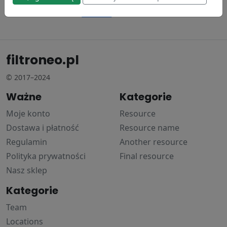
114.65 zł
Donaldson
141.38 zł
148.19 zł
filtroneo.pl
© 2017–2024
Ważne
Kategorie
Moje konto
Resource
Dostawa i płatność
Resource name
Regulamin
Another resource
Polityka prywatności
Final resource
Nasz sklep
Kategorie
Team
Locations