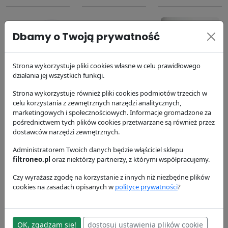
Dbamy o Twoją prywatność
Strona wykorzystuje pliki cookies własne w celu prawidłowego
Filtr oleju
Filtr paliwa
Filtr powietrza
działania jej wszystkich funkcji.
P550779
P551424
P606120
Strona wykorzystuje również pliki cookies podmiotów trzecich w
Donaldson
Donaldson
Donaldson
celu korzystania z zewnętrznych narzędzi analitycznych,
63.74 zł
99.52 zł
268.12 zł
marketingowych i społecznościowych. Informacje gromadzone za
pośrednictwem tych plików cookies przetwarzane są również przez
dostawców narzędzi zewnętrznych.
Administratorem Twoich danych będzie włąściciel sklepu
filtroneo.pl
oraz niektórzy partnerzy, z którymi współpracujemy.
Czy wyrażasz zgodę na korzystanie z innych niż niezbędne plików
cookies na zasadach opisanych w
polityce prywatności
?
Filtr powietrza
Filtr
Filtr kabinowy
P606121
hydrauliczny
P789129
P764668
Donaldson
Donaldson
OK, zgadzam się!
dostosuj ustawienia plików cookie