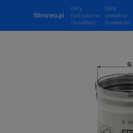
Filtry
Filtry
filtroneo.pl
hydrauliczne
powietrza
Donaldson
Donaldson