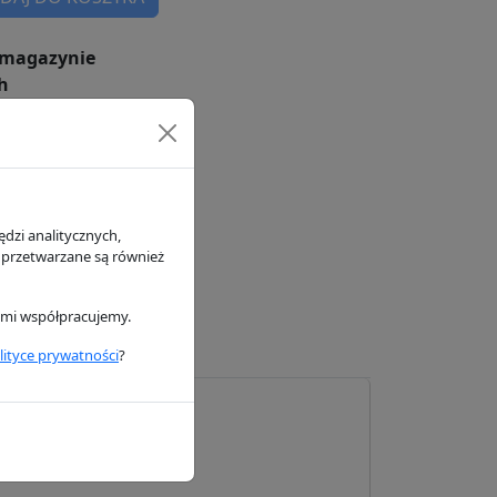
magazynie
h
dzi analitycznych,
 przetwarzane są również
rymi współpracujemy.
lityce prywatności
?
Hifi Filter