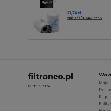
63,74 zł
P550779
Donaldson
filtroneo.pl
Waż
Moje 
© 2017–2024
Dostaw
Regul
Polity
Nasz s