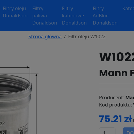
Filtry oleju
Filtry
Filtry
Filtry
Kate
Donaldson
paliwa
kabinowe
AdBlue
Donaldson
Donaldson
Donaldson
Strona główna
Filtr oleju W1022
W1022 
Mann F
Producent:
Man
Kod produktu:
75.21 zł
DO