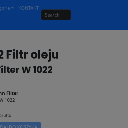
gorie
KONTAKT
Search
Filtr oleju
ilter W 1022
n Filter
 W 1022
brutto
DAJ DO KOSZYKA