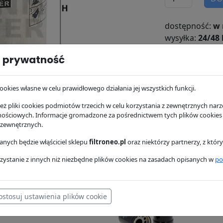
dostępność:
w 
wysyłka:
24/48 
 prywatność
ookies własne w celu prawidłowego działania jej wszystkich funkcji.
ż pliki cookies podmiotów trzecich w celu korzystania z zewnętrznych narzę
nościowych. Informacje gromadzone za pośrednictwem tych plików cookies
 zewnętrznych.
nych będzie włąściciel sklepu
filtroneo.pl
oraz niektórzy partnerzy, z któ
osowanie
Dostawa i płatność
zystanie z innych niż niezbędne plików cookies na zasadach opisanych w
po
ostosuj ustawienia plików cookie
59,89 zł
SO10044