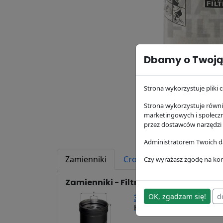
Dbamy o Twoją
Strona wykorzystuje pliki c
Strona wykorzystuje równie
marketingowych i społecz
przez dostawców narzędzi
Administratorem Twoich da
Zamienniki
Cross Reference
Zast
Czy wyrażasz zgodę na kor
Zamienniki - Filtr oleju W1022
OK, zgadzam się!
d
38,57 zł
H359W
Hengst