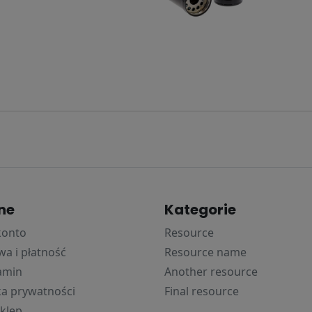
ne
Kategorie
konto
Resource
a i płatność
Resource name
amin
Another resource
ka prywatności
Final resource
klep