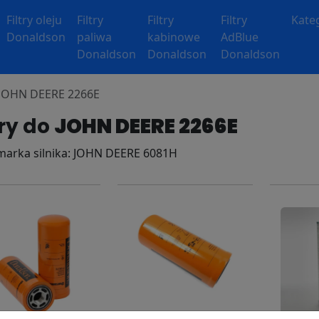
Filtry oleju
Filtry
Filtry
Filtry
Kate
Donaldson
paliwa
kabinowe
AdBlue
Donaldson
Donaldson
Donaldson
y JOHN DEERE 2266E
try do
JOHN DEERE 2266E
 marka silnika: JOHN DEERE 6081H