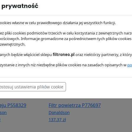
 prywatność
hydrauliczny
Filtr hydrauliczny
Filtr pow
78
P173689
Donaldso
ookies własne w celu prawidłowego działania jej wszystkich funkcji.
son
Donaldson
188.81 zł
zł
327.64 zł
ż pliki cookies podmiotów trzecich w celu korzystania z zewnętrznych narzę
nościowych. Informacje gromadzone za pośrednictwem tych plików cookies
 zewnętrznych.
nych będzie włąściciel sklepu
filtroneo.pl
oraz niektórzy partnerzy, z któ
zystanie z innych niż niezbędne plików cookies na zasadach opisanych w
po
ostosuj ustawienia plików cookie
oleju P558329
Filtr powietrza P776697
son
Donaldson
ł
137.37 zł