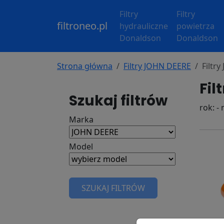
Filtry
Filtry
filtroneo.pl
hydrauliczne
powietrza
Donaldson
Donaldson
Strona główna
Filtry JOHN DEERE
Filtr
Fil
Szukaj filtrów
rok: -
Marka
Model
SZUKAJ FILTRÓW