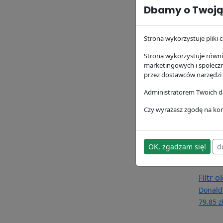
Dbamy o Twoją
Filtr 
P1643
Strona wykorzystuje pliki c
Donald
173.13 
Strona wykorzystuje równie
marketingowych i społecz
przez dostawców narzędzi
Administratorem Twoich da
Czy wyrażasz zgodę na kor
OK, zgadzam się!
d
Filtr 
Donald
79.85 z