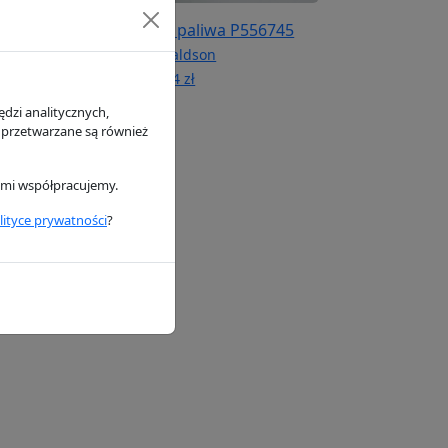
ietrza P181137
Filtr paliwa P556745
n
Donaldson
154.4 zł
dzi analitycznych,
 przetwarzane są również
rymi współpracujemy.
lityce prywatności
?