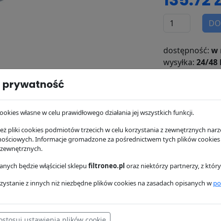
DO
dostępność:
w 
wysyłka:
24/48 
 prywatność
osowanie
Dostawa i płatność
ookies własne w celu prawidłowego działania jej wszystkich funkcji.
ż pliki cookies podmiotów trzecich w celu korzystania z zewnętrznych narzę
157,48 zł
nościowych. Informacje gromadzone za pośrednictwem tych plików cookies
CF1300
Ma
 zewnętrznych.
nych będzie włąściciel sklepu
filtroneo.pl
oraz niektórzy partnerzy, z któ
zystanie z innych niż niezbędne plików cookies na zasadach opisanych w
po
188,81 zł
P181137
Do
ostosuj ustawienia plików cookie