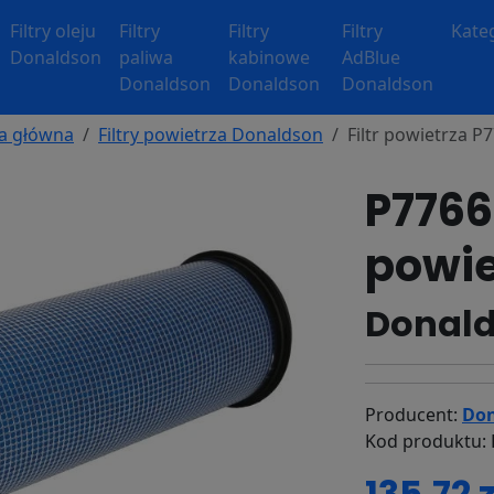
Filtry oleju
Filtry
Filtry
Filtry
Kate
Donaldson
paliwa
kabinowe
AdBlue
Donaldson
Donaldson
Donaldson
a główna
Filtry powietrza Donaldson
Filtr powietrza P
P77669
powie
Donald
Producent:
Don
Kod produktu: 
135.72 z