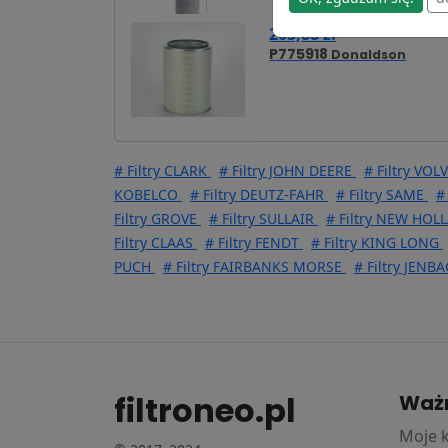
205,88 zł
P775918
Donaldson
# Filtry CLARK
# Filtry JOHN DEERE
# Filtry V
KOBELCO
# Filtry DEUTZ-FAHR
# Filtry SAME
#
Filtry GROVE
# Filtry SULLAIR
# Filtry NEW HOL
Filtry CLAAS
# Filtry FENDT
# Filtry KING LONG
PUCH
# Filtry FAIRBANKS MORSE
# Filtry JEN
filtroneo.pl
Waż
Moje 