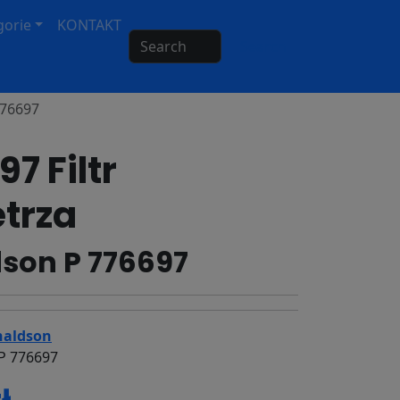
gorie
KONTAKT
Search
776697
7 Filtr
trza
son P 776697
aldson
P 776697
ł