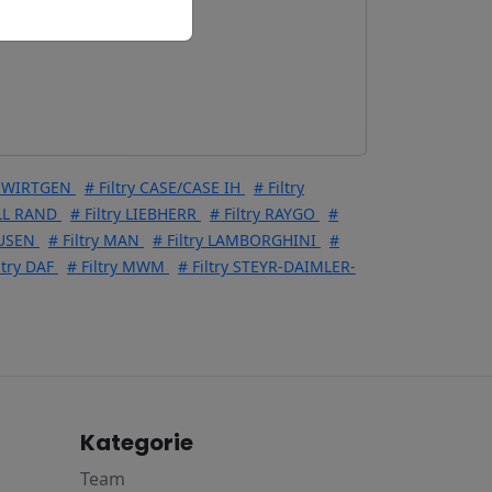
ry WIRTGEN
# Filtry CASE/CASE IH
# Filtry
OLL RAND
# Filtry LIEBHERR
# Filtry RAYGO
#
AUSEN
# Filtry MAN
# Filtry LAMBORGHINI
#
ltry DAF
# Filtry MWM
# Filtry STEYR-DAIMLER-
Kategorie
Team