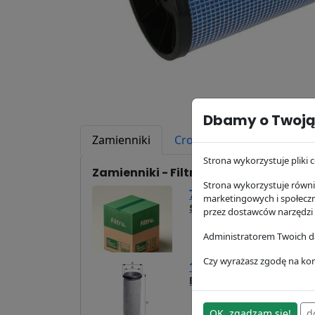
Dbamy o Twoją
Zamienniki
Cross Reference
Zast
Strona wykorzystuje pliki c
Zamienniki - Filtr powietrza P776697
Strona wykorzystuje równie
75,39 zł
marketingowych i społecz
SA11793
Hifi Filter
przez dostawców narzędzi
Administratorem Twoich da
Czy wyrażasz zgodę na kor
158,82 zł
E117LS
Hengst
OK, zgadzam się!
d