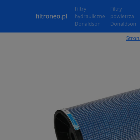
Filtry
Filtry
filtroneo.pl
hydrauliczne
powietrza
Donaldson
Donaldson
Stron