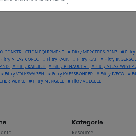
OLVO CONSTRUCTION EQUIPMENT
# Filtry MERCEDES-BENZ
# Filt
 Filtry ATLAS COPCO
# Filtry FAUN
# Filtry FIAT
# Filtry INGERS
LAND
# Filtry KAELBLE
# Filtry RENAULT VI
# Filtry ATLAS WEYH
# Filtry VOLKSWAGEN
# Filtry KAESSBOHRER
# Filtry IVECO
# Fi
BACHER WERKE
# Filtry MENGELE
# Filtry VOEGELE
ne
Kategorie
konto
Resource