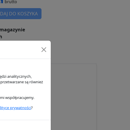
brutto
DAJ DO KOSZYKA
magazynie
h
dzi analitycznych,
 przetwarzane są również
nn Filter
rymi współpracujemy.
lityce prywatności
?
naldson