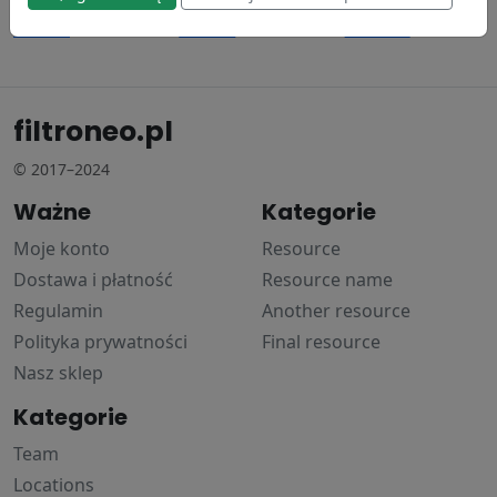
Donaldson
Donaldson
Donaldson
154.4 zł
79.85 zł
137.37 zł
filtroneo.pl
© 2017–2024
Ważne
Kategorie
Moje konto
Resource
Dostawa i płatność
Resource name
Regulamin
Another resource
Polityka prywatności
Final resource
Nasz sklep
Kategorie
Team
Locations