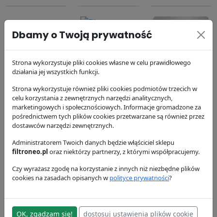
Dbamy o Twoją prywatność
Strona wykorzystuje pliki cookies własne w celu prawidłowego
Filtr
Filtr
Filtr powietrza
działania jej wszystkich funkcji.
hydrauliczny
hydrauliczny
P181137
Strona wykorzystuje również pliki cookies podmiotów trzecich w
P164378
P173689
Donaldson
celu korzystania z zewnętrznych narzędzi analitycznych,
Donaldson
Donaldson
188.81 zł
marketingowych i społecznościowych. Informacje gromadzone za
173.13 zł
327.64 zł
pośrednictwem tych plików cookies przetwarzane są również przez
dostawców narzędzi zewnętrznych.
Administratorem Twoich danych będzie włąściciel sklepu
filtroneo.pl
oraz niektórzy partnerzy, z którymi współpracujemy.
Czy wyrażasz zgodę na korzystanie z innych niż niezbędne plików
cookies na zasadach opisanych w
polityce prywatności
?
Filtr paliwa
Filtr oleju
Filtr powietrza
P556745
P558329
P776697
OK, zgadzam się!
dostosuj ustawienia plików cookie