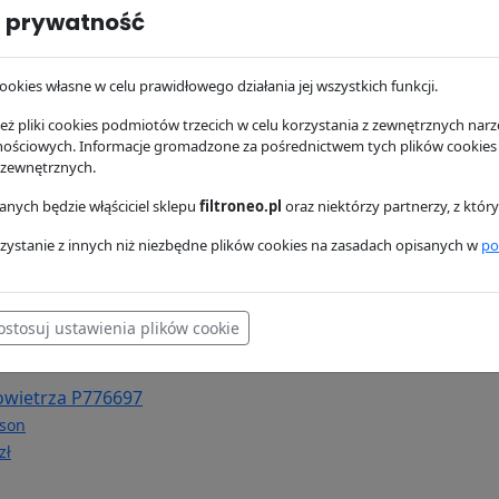
 prywatność
hydrauliczny
Filtr powietrza P181137
Filtr ole
78
Donaldson
Donaldso
ookies własne w celu prawidłowego działania jej wszystkich funkcji.
son
188.81 zł
79.85 zł
zł
ż pliki cookies podmiotów trzecich w celu korzystania z zewnętrznych narzę
nościowych. Informacje gromadzone za pośrednictwem tych plików cookies
 zewnętrznych.
nych będzie włąściciel sklepu
filtroneo.pl
oraz niektórzy partnerzy, z któ
zystanie z innych niż niezbędne plików cookies na zasadach opisanych w
po
ostosuj ustawienia plików cookie
powietrza P776697
son
zł