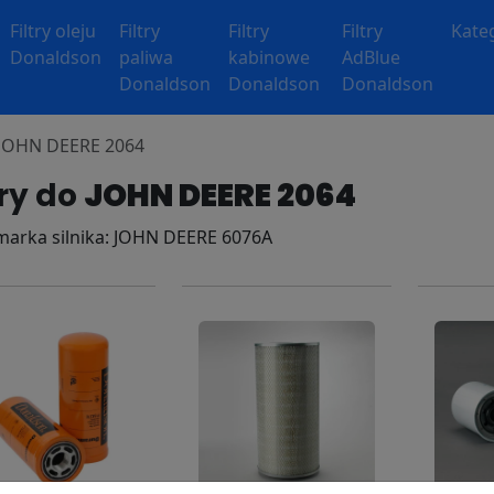
Filtry oleju
Filtry
Filtry
Filtry
Kate
Donaldson
paliwa
kabinowe
AdBlue
Donaldson
Donaldson
Donaldson
y JOHN DEERE 2064
try do
JOHN DEERE 2064
 marka silnika: JOHN DEERE 6076A