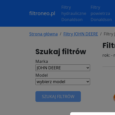
Filtry
Filtry
filtroneo.pl
hydrauliczne
powietrza
Donaldson
Donaldson
Strona główna
Filtry JOHN DEERE
Filtr
Fil
Szukaj filtrów
rok: -
Marka
Model
SZUKAJ FILTRÓW