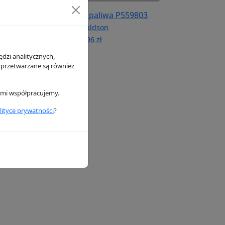
ju P558329
Filtr paliwa P559803
n
Donaldson
139.96 zł
dzi analitycznych,
 przetwarzane są również
rymi współpracujemy.
lityce prywatności
?