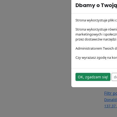
Dbamy o Twoją
Filtr 
P1643
Strona wykorzystuje pliki c
Donald
173.13 
Strona wykorzystuje równie
marketingowych i społecz
przez dostawców narzędzi
Administratorem Twoich da
Czy wyrażasz zgodę na kor
OK, zgadzam się!
d
Filtr 
Donald
137.37 