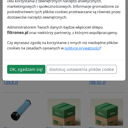
Donaldson
Donaldson
Donaldson
celu korzystania z zewnętrznych narzędzi analitycznych,
marketingowych i społecznościowych. Informacje gromadzone za
23.58 zł
23.54 zł
27.16 zł
pośrednictwem tych plików cookies przetwarzane są również przez
dostawców narzędzi zewnętrznych.
Administratorem Twoich danych będzie włąściciel sklepu
filtroneo.pl
oraz niektórzy partnerzy, z którymi współpracujemy.
Czy wyrażasz zgodę na korzystanie z innych niż niezbędne plików
cookies na zasadach opisanych w
polityce prywatności
?
Filtr powietrza,
Filtr paliwa
Filtr
zewnętrzny
P550390
hydrauliczny
P532410
P569383
Donaldson
OK, zgadzam się!
dostosuj ustawienia plików cookie
Donaldson
71.11 zł
Donaldson
134.8 zł
186.92 zł