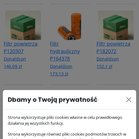
Filtr powietrza
Filtr
Filtr powietrza
P120307
hydrauliczny
P182072
P164378
Donaldson
Donaldson
146.09 zł
Donaldson
152.1 zł
173.13 zł
Dbamy o Twoją prywatność
Strona wykorzystuje pliki cookies własne w celu prawidłowego
działania jej wszystkich funkcji.
Filtr oleju
Filtr oleju
Filtr paliwa
P502007
P502007
P502161
Strona wykorzystuje również pliki cookies podmiotów trzecich w