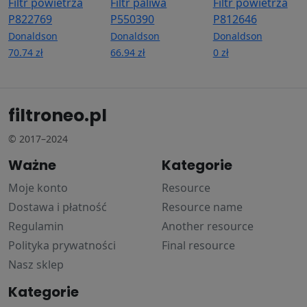
Filtr powietrza
Filtr paliwa
Filtr powietrza
P822769
P550390
P812646
Donaldson
Donaldson
Donaldson
70.74 zł
66.94 zł
0 zł
filtroneo.pl
© 2017–2024
Ważne
Kategorie
Moje konto
Resource
Dostawa i płatność
Resource name
Regulamin
Another resource
Polityka prywatności
Final resource
Nasz sklep
Kategorie