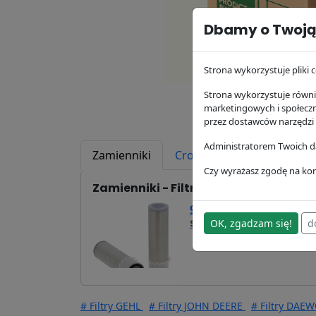
Dbamy o Twoją
Strona wykorzystuje pliki c
Strona wykorzystuje równie
marketingowych i społecz
przez dostawców narzędzi
Administratorem Twoich da
Zamienniki
Cross Reference
Zast
Czy wyrażasz zgodę na kor
Zamienniki - Filtr powietrza P182072
94,85 zł
SA11773K
OK, zgadzam się!
d
Hifi Filter
# Filtry GEHL
# Filtry JOHN DEERE
# Filtry DAE