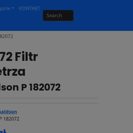
gorie
KONTAKT
Search
182072
2 Filtr
trza
son P 182072
aldson
P 182072
zł