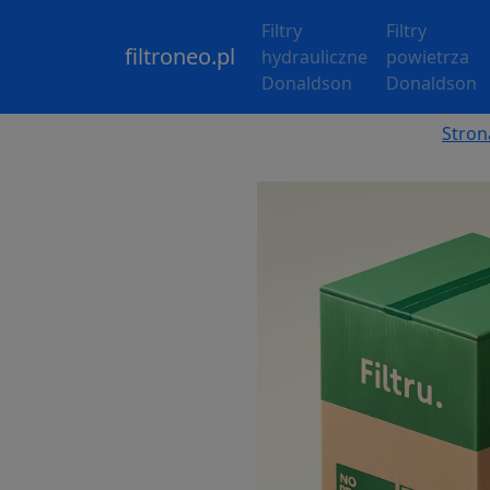
Filtry
Filtry
filtroneo.pl
hydrauliczne
powietrza
Donaldson
Donaldson
Stron