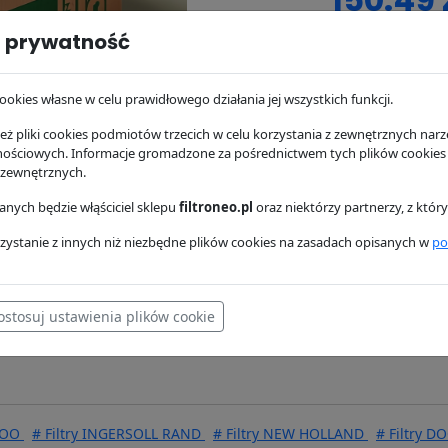
 prywatność
zapyta
dostępność:
br
ookies własne w celu prawidłowego działania jej wszystkich funkcji.
magazynie
ż pliki cookies podmiotów trzecich w celu korzystania z zewnętrznych narzę
wysyłka:
24/48 
nościowych. Informacje gromadzone za pośrednictwem tych plików cookies
 zewnętrznych.
nych będzie włąściciel sklepu
filtroneo.pl
oraz niektórzy partnerzy, z któ
osowanie
Dostawa i płatność
zystanie z innych niż niezbędne plików cookies na zasadach opisanych w
po
ostosuj ustawienia plików cookie
WOO
# Filtry INGERSOLL RAND
# Filtry NEW HOLLAND
# Filtry 