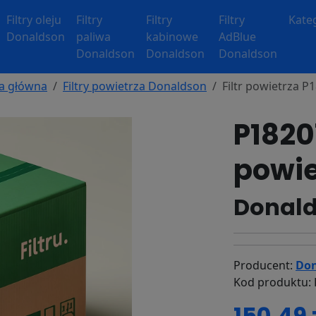
Filtry oleju
Filtry
Filtry
Filtry
Kate
Donaldson
paliwa
kabinowe
AdBlue
Donaldson
Donaldson
Donaldson
a główna
Filtry powietrza Donaldson
Filtr powietrza P
P18207
powie
Donald
Producent:
Don
Kod produktu: 
150.49 