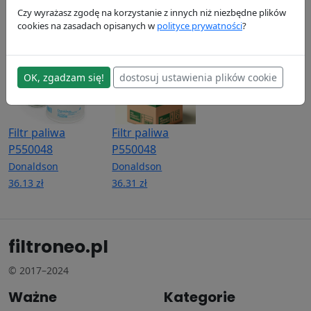
Donaldson
Donaldson
Donaldson
Czy wyrażasz zgodę na korzystanie z innych niż niezbędne plików
23.58 zł
23.54 zł
27.16 zł
cookies na zasadach opisanych w
polityce prywatności
?
OK, zgadzam się!
dostosuj ustawienia plików cookie
Filtr paliwa
Filtr paliwa
P550048
P550048
Donaldson
Donaldson
36.13 zł
36.31 zł
filtroneo.pl
© 2017–2024
Ważne
Kategorie