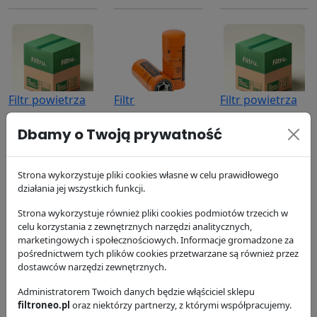
Filtr powietrza
Filtr
Filtr powietrza
P120307
hydrauliczny
P182072
Dbamy o Twoją prywatność
P164378
Donaldson
Donaldson
146.09 zł
Donaldson
152.1 zł
173.13 zł
Strona wykorzystuje pliki cookies własne w celu prawidłowego
działania jej wszystkich funkcji.
Strona wykorzystuje również pliki cookies podmiotów trzecich w
celu korzystania z zewnętrznych narzędzi analitycznych,
marketingowych i społecznościowych. Informacje gromadzone za
pośrednictwem tych plików cookies przetwarzane są również przez
dostawców narzędzi zewnętrznych.
Filtr oleju
Filtr oleju
Filtr paliwa
Administratorem Twoich danych będzie włąściciel sklepu
P502007
P502007
P502161
filtroneo.pl
oraz niektórzy partnerzy, z którymi współpracujemy.