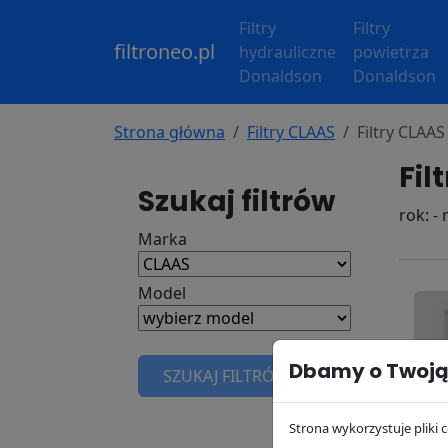
Filtry
Filtry
filtroneo.pl
hydrauliczne
powietrza
Donaldson
Donaldson
Strona główna
Filtry CLAAS
Filtry CLA
Fil
Szukaj filtrów
rok: -
Marka
Model
Dbamy o Twoją
SZUKAJ FILTRÓW
Strona wykorzystuje pliki c