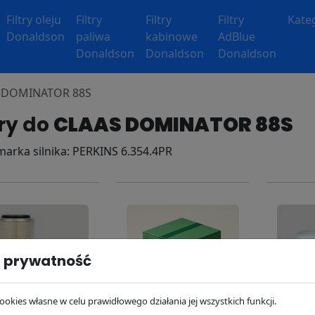
Filtry oleju
Filtry
Filtry
Filtry
Kate
Donaldson
paliwa
kabinowe
AdBlue
Donaldson
Donaldson
Donaldson
AS DOMINATOR 88S
try do
CLAAS DOMINATOR 88S
 marka silnika: PERKINS 6.354.4PR
 prywatność
ookies własne w celu prawidłowego działania jej wszystkich funkcji.