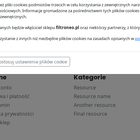
ż pliki cookies podmiotów trzecich w celu korzystania z zewnętrznych narzę
powietrza P181088
Filtr paliwa P553004
Filtr olej
nościowych. Informacje gromadzone za pośrednictwem tych plików cookies
P554407
 zewnętrznych.
son
Donaldson
zł
34.16 zł
Donaldso
nych będzie włąściciel sklepu
filtroneo.pl
oraz niektórzy partnerzy, z któ
41.23 zł
zystanie z innych niż niezbędne plików cookies na zasadach opisanych w
po
ostosuj ustawienia plików cookie
ne
Kategorie
konto
Resource
a i płatność
Resource name
amin
Another resource
ka prywatności
Final resource
klep