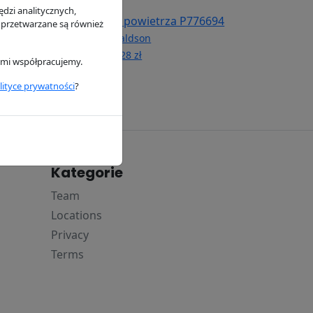
dzi analitycznych,
u silnika
Filtr powietrza P776694
 przetwarzane są również
Donaldson
n
101.28 zł
rymi współpracujemy.
lityce prywatności
?
Kategorie
Team
Locations
Privacy
Terms