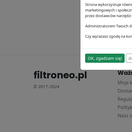
Strona wykorzystuje równie
Filtr 
marketingowych i społecz
przez dostawców narzędzi
Donald
108.31 
Administratorem Twoich da
Czy wyrażasz zgodę na kor
OK, zgadzam się!
d
filtroneo.pl
Waż
Moje 
© 2017–2024
Dostaw
Regul
Polity
Nasz s