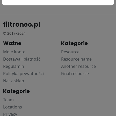
101.28 zł
179.26 zł
filtroneo.pl
© 2017–2024
Ważne
Kategorie
Moje konto
Resource
Dostawa i płatność
Resource name
Regulamin
Another resource
Polityka prywatności
Final resource
Nasz sklep
Kategorie
Team
Locations
Privacy