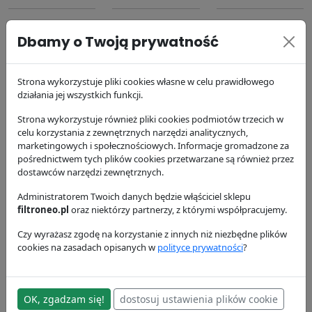
Dbamy o Twoją prywatność
Strona wykorzystuje pliki cookies własne w celu prawidłowego
działania jej wszystkich funkcji.
Filtr powietrza
Filtr paliwa
Filtr oleju silnika
P181088
P553004
P554407
Strona wykorzystuje również pliki cookies podmiotów trzecich w
Donaldson
Donaldson
Donaldson
celu korzystania z zewnętrznych narzędzi analitycznych,
marketingowych i społecznościowych. Informacje gromadzone za
108.31 zł
34.16 zł
41.23 zł
pośrednictwem tych plików cookies przetwarzane są również przez
dostawców narzędzi zewnętrznych.
Administratorem Twoich danych będzie włąściciel sklepu
filtroneo.pl
oraz niektórzy partnerzy, z którymi współpracujemy.
Czy wyrażasz zgodę na korzystanie z innych niż niezbędne plików
cookies na zasadach opisanych w
polityce prywatności
?
Filtr powietrza
Filtr powietrza
P776694
P782104
Donaldson
Donaldson
OK, zgadzam się!
dostosuj ustawienia plików cookie