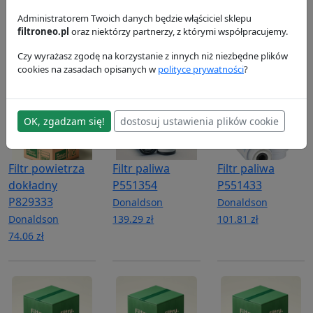
Filtr powietrza
Filtr powietrza
Filtr powietrza
P780522
Administratorem Twoich danych będzie włąściciel sklepu
P780523
P785965
filtroneo.pl
oraz niektórzy partnerzy, z którymi współpracujemy.
Donaldson
Donaldson
Donaldson
150.77 zł
97.21 zł
271.81 zł
Czy wyrażasz zgodę na korzystanie z innych niż niezbędne plików
cookies na zasadach opisanych w
polityce prywatności
?
OK, zgadzam się!
dostosuj ustawienia plików cookie
Filtr powietrza
Filtr paliwa
Filtr paliwa
dokładny
P551354
P551433
P829333
Donaldson
Donaldson
Donaldson
139.29 zł
101.81 zł
74.06 zł