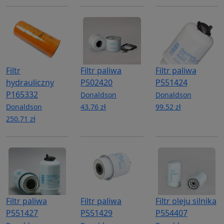
Filtr
Filtr paliwa
Filtr paliwa
hydrauliczny
P502420
P551424
P165332
Donaldson
Donaldson
Donaldson
43.76 zł
99.52 zł
250.71 zł
Filtr paliwa
Filtr paliwa
Filtr oleju silnika
P551427
P551429
P554407