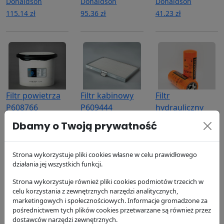
Donaldson
Donaldson
Donaldson
115.14 zł
95.36 zł
41.23 zł
Filtr powietrza
Filtr kabinowy
Filtr
P608766
P609444
hydrauliczny
P763535
Donaldson
Donaldson
Dbamy o Twoją prywatność
180.48 zł
287.68 zł
Donaldson
197.23 zł
Strona wykorzystuje pliki cookies własne w celu prawidłowego
działania jej wszystkich funkcji.
Strona wykorzystuje również pliki cookies podmiotów trzecich w
celu korzystania z zewnętrznych narzędzi analitycznych,
marketingowych i społecznościowych. Informacje gromadzone za
pośrednictwem tych plików cookies przetwarzane są również przez
dostawców narzędzi zewnętrznych.