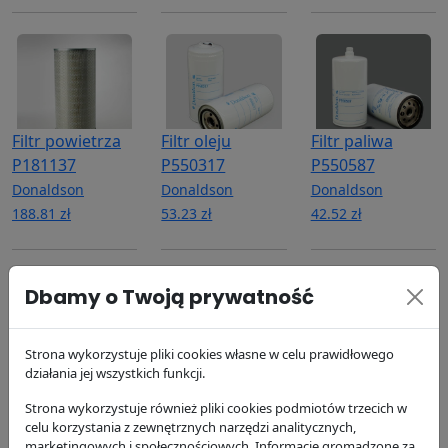
Filtr powietrza
Filtr oleju
Filtr paliwa
P181137
P550317
P550587
Donaldson
Donaldson
Donaldson
188.81 zł
53.23 zł
42.52 zł
Dbamy o Twoją prywatność
Strona wykorzystuje pliki cookies własne w celu prawidłowego
działania jej wszystkich funkcji.
Filtr paliwa
Filtr paliwa
Filtr paliwa
P550588
P550861
P550861
Strona wykorzystuje również pliki cookies podmiotów trzecich w
Donaldson
Donaldson
Donaldson
celu korzystania z zewnętrznych narzędzi analitycznych,
marketingowych i społecznościowych. Informacje gromadzone za