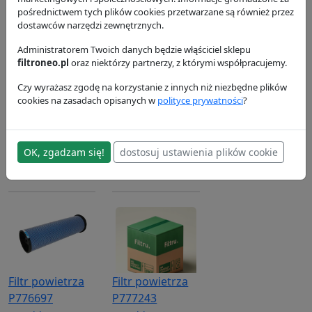
37.93 zł
27.42 zł
23.99 zł
pośrednictwem tych plików cookies przetwarzane są również przez
dostawców narzędzi zewnętrznych.
Administratorem Twoich danych będzie włąściciel sklepu
filtroneo.pl
oraz niektórzy partnerzy, z którymi współpracujemy.
Czy wyrażasz zgodę na korzystanie z innych niż niezbędne plików
cookies na zasadach opisanych w
polityce prywatności
?
Filtr oleju
Filtr powietrza
Filtr powietrza
P553771
P771508
P776696
Donaldson
Donaldson
Donaldson
OK, zgadzam się!
dostosuj ustawienia plików cookie
42.84 zł
152.4 zł
114.49 zł
Filtr powietrza
Filtr powietrza
P776697
P777243