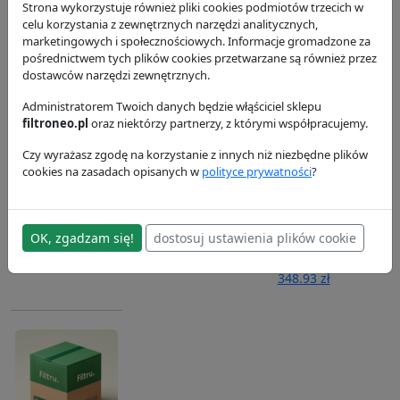
P551551
Donaldson
Donaldson
Strona wykorzystuje również pliki cookies podmiotów trzecich w
58.88 zł
Donaldson
159.85 zł
celu korzystania z zewnętrznych narzędzi analitycznych,
marketingowych i społecznościowych. Informacje gromadzone za
43 zł
pośrednictwem tych plików cookies przetwarzane są również przez
dostawców narzędzi zewnętrznych.
Administratorem Twoich danych będzie włąściciel sklepu
filtroneo.pl
oraz niektórzy partnerzy, z którymi współpracujemy.
Czy wyrażasz zgodę na korzystanie z innych niż niezbędne plików
cookies na zasadach opisanych w
polityce prywatności
?
Filtr paliwa
Filtr paliwa
Filtr powietrza,
P553004
P558000
zewnętrzny
P126318
Donaldson
Donaldson
OK, zgadzam się!
dostosuj ustawienia plików cookie
34.16 zł
62.69 zł
Donaldson
348.93 zł