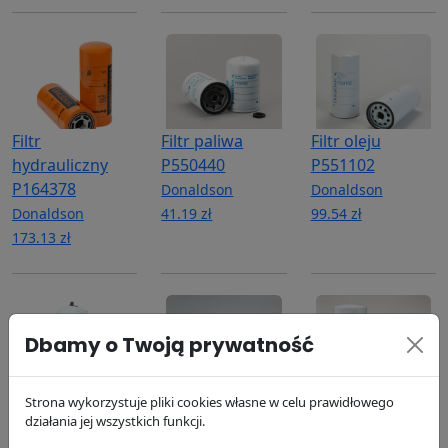
Filtr
Filtr paliwa
Filtr oleju
hydrauliczny
P550440
P551102
P164378
Donaldson
Donaldson
Donaldson
41.19 zł
99.54 zł
173.13 zł
Dbamy o Twoją prywatność
Filtr paliwa
Filtr
Filtr oleju
Strona wykorzystuje pliki cookies własne w celu prawidłowego
działania jej wszystkich funkcji.
P551329
hydrauliczny
P553000