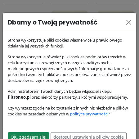
Dbamy o Twoją prywatność
Strona wykorzystuje pliki cookies własne w celu prawidłowego
Filtr
Filtr paliwa
Filtr oleju
działania jej wszystkich funkcji.
hydrauliczny
P553004
P553771
Strona wykorzystuje również pliki cookies podmiotów trzecich w
P164378
Donaldson
Donaldson
celu korzystania z zewnętrznych narzędzi analitycznych,
Donaldson
34.16 zł
42.84 zł
marketingowych i społecznościowych. Informacje gromadzone za
173.13 zł
pośrednictwem tych plików cookies przetwarzane są również przez
dostawców narzędzi zewnętrznych.
Administratorem Twoich danych będzie włąściciel sklepu
filtroneo.pl
oraz niektórzy partnerzy, z którymi współpracujemy.
Czy wyrażasz zgodę na korzystanie z innych niż niezbędne plików
cookies na zasadach opisanych w
polityce prywatności
?
Filtr kabinowy
P117049
OK, zgadzam się!
dostosuj ustawienia plików cookie