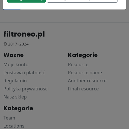
Donaldson
330.71 zł
filtroneo.pl
© 2017–2024
Ważne
Kategorie
Moje konto
Resource
Dostawa i płatność
Resource name
Regulamin
Another resource
Polityka prywatności
Final resource
Nasz sklep
Kategorie
Team
Locations