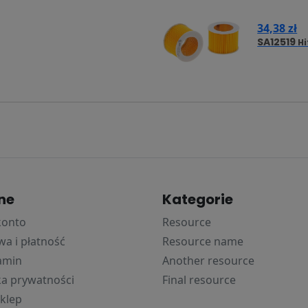
34,38 zł
SA12519
Hi
ne
Kategorie
konto
Resource
a i płatność
Resource name
amin
Another resource
ka prywatności
Final resource
klep