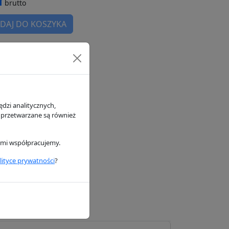
brutto
DAJ DO KOSZYKA
magazynie
h
dzi analitycznych,
 przetwarzane są również
rymi współpracujemy.
lityce prywatności
?