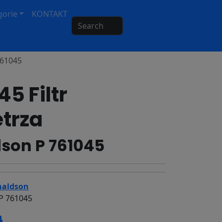
gorie
KONTAKT
Search
761045
5 Filtr
trza
son P 761045
aldson
P 761045
ł