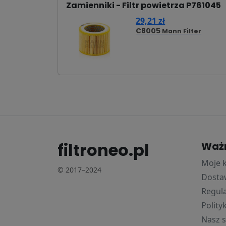
Zamienniki - Filtr powietrza P761045
29,21 zł
C8005
Mann Filter
filtroneo.pl
Waż
Moje 
© 2017–2024
Dostaw
Regul
Polity
Nasz s