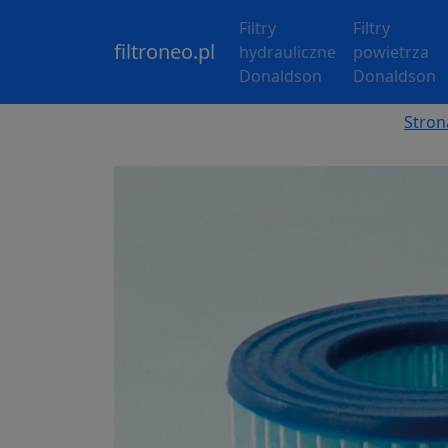
Filtry
Filtry
filtroneo.pl
hydrauliczne
powietrza
Donaldson
Donaldson
Stron