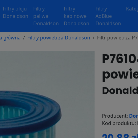
Filtry oleju
Filtry
Filtry
Filtry
Kate
Donaldson
paliwa
kabinowe
AdBlue
Donaldson
Donaldson
Donaldson
a główna
Filtry powietrza Donaldson
Filtr powietrza P
P76104
powie
Donald
Producent:
Don
Kod produktu: 
20.88 z