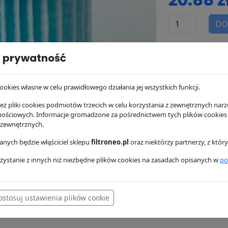
DO
dostępność:
w 
 prywatność
wysyłka:
24/48 
ookies własne w celu prawidłowego działania jej wszystkich funkcji.
ż pliki cookies podmiotów trzecich w celu korzystania z zewnętrznych narzę
nościowych. Informacje gromadzone za pośrednictwem tych plików cookies
 zewnętrznych.
nych będzie włąściciel sklepu
filtroneo.pl
oraz niektórzy partnerzy, z któ
zystanie z innych niż niezbędne plików cookies na zasadach opisanych w
po
ostosuj ustawienia plików cookie
osowanie
Dostawa i płatność