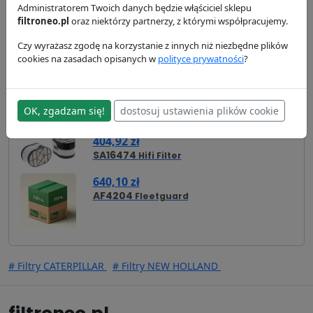
wysyłka:
24/48 h
Administratorem Twoich danych będzie włąściciel sklepu
filtroneo.pl
oraz niektórzy partnerzy, z którymi współpracujemy.
Czy wyrażasz zgodę na korzystanie z innych niż niezbędne plików
Zamienniki
Cross Reference
Zastosowanie
cookies na zasadach opisanych w
polityce prywatności
?
Dostawa i płatność
OK, zgadzam się!
dostosuj ustawienia plików cookie
Zamienniki - Filtr powietrza P608667
404,92 zł
SA16474
Hifi Filter
640,10 zł
AF4204
Fleetguard
# Filtry CATERPILLAR
# Filtry NEW HOLLAND