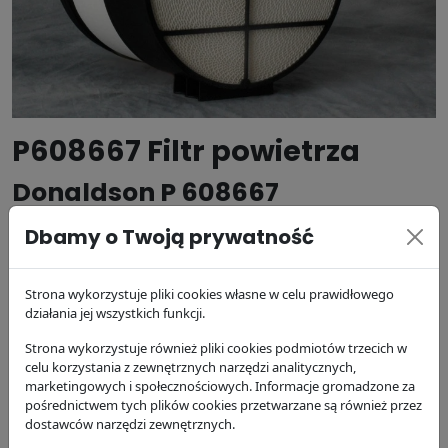
P608667 Filtr powietrza
Donaldson P 608667
Dbamy o Twoją prywatność
Producent:
Donaldson
Kod produktu: P 608667
Strona wykorzystuje pliki cookies własne w celu prawidłowego
działania jej wszystkich funkcji.
483.11 zł
brutto
Strona wykorzystuje również pliki cookies podmiotów trzecich w
celu korzystania z zewnętrznych narzędzi analitycznych,
DODAJ DO KOSZYKA
marketingowych i społecznościowych. Informacje gromadzone za
pośrednictwem tych plików cookies przetwarzane są również przez
dostawców narzędzi zewnętrznych.
dostępność:
w magazynie