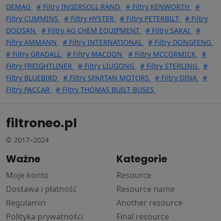
DEMAG
# Filtry INGERSOLL RAND
# Filtry KENWORTH
#
Filtry CUMMINS
# Filtry HYSTER
# Filtry PETERBILT
# Filtry
DOOSAN
# Filtry AG CHEM EQUIPMENT
# Filtry SAKAI
#
Filtry AMMANN
# Filtry INTERNATIONAL
# Filtry DONGFENG
# Filtry GRADALL
# Filtry MACDON
# Filtry MCCORMICK
#
Filtry FREIGHTLINER
# Filtry LIUGONG
# Filtry STERLING
#
Filtry BLUEBIRD
# Filtry SPARTAN MOTORS
# Filtry DINA
#
Filtry PACCAR
# Filtry THOMAS BUILT BUSES
filtroneo.pl
© 2017–2024
Ważne
Kategorie
Moje konto
Resource
Dostawa i płatność
Resource name
Regulamin
Another resource
Polityka prywatności
Final resource