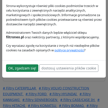
Dostawa i płatność
Strona wykorzystuje również pliki cookies podmiotów trzecich w
celu korzystania z zewnętrznych narzędzi analitycznych,
marketingowych i społecznościowych. Informacje gromadzone za
Zamienniki - Filtr oleju P550428
pośrednictwem tych plików cookies przetwarzane są również przez
41,77 zł
dostawców narzędzi zewnętrznych.
SO10046
Hifi Filter
Administratorem Twoich danych będzie włąściciel sklepu
filtroneo.pl
oraz niektórzy partnerzy, z którymi współpracujemy.
74,02 zł
Czy wyrażasz zgodę na korzystanie z innych niż niezbędne plików
LF3970
Fleetguard
cookies na zasadach opisanych w
polityce prywatności
?
77,86 zł
P551019
Donaldson
OK, zgadzam się!
dostosuj ustawienia plików cookie
# Filtry CATERPILLAR
# Filtry VOLVO CONSTRUCTION
EQUIPMENT
# Filtry FORD
# Filtry HYUNDAI
# Filtry
KAWASAKI
# Filtry SENNEBOGEN
# Filtry CASE/CASE IH
#
Filtry HITACHI
# Filtry KOMATSU
# Filtry BOMAG
# Filtry