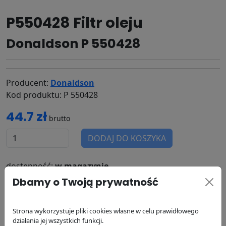
P550428 Filtr oleju
Donaldson P 550428
Producent:
Donaldson
Kod produktu: P 550428
44.7 zł
brutto
DODAJ DO KOSZYKA
dostępność:
w magazynie
wysyłka:
24/48 h
Dbamy o Twoją prywatność
Strona wykorzystuje pliki cookies własne w celu prawidłowego
Zamienniki
Cross Reference
Zastosowanie
działania jej wszystkich funkcji.