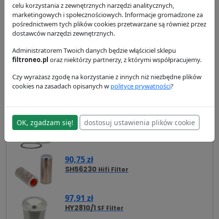
celu korzystania z zewnętrznych narzędzi analitycznych,
dostępność:
w magazynie
marketingowych i społecznościowych. Informacje gromadzone za
wysyłka:
24/48 h
pośrednictwem tych plików cookies przetwarzane są również przez
dostawców narzędzi zewnętrznych.
Administratorem Twoich danych będzie włąściciel sklepu
Zamienniki
Cross Reference
Zastosowanie
filtroneo.pl
oraz niektórzy partnerzy, z którymi współpracujemy.
Czy wyrażasz zgodę na korzystanie z innych niż niezbędne plików
Dostawa i płatność
cookies na zasadach opisanych w
polityce prywatności
?
Zamienniki - Filtr hydrauliczny - wkład
P171813
OK, zgadzam się!
dostosuj ustawienia plików cookie
66,91 zł
LF510
Fleetguard
90,75 zł
SH56230
Hifi Filter
97,91 zł
HY2810/1
SF Filter