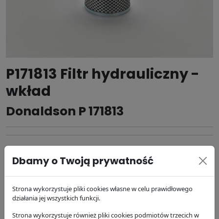
P171813 Filtr hydrauliczny -
wkład
Donaldson P 171813
Producent:
Donaldson
Dbamy o Twoją prywatność
Kod produktu: P 171813
153 zł
brutto
Strona wykorzystuje pliki cookies własne w celu prawidłowego
działania jej wszystkich funkcji.
DODAJ DO KOSZYKA
Strona wykorzystuje również pliki cookies podmiotów trzecich w