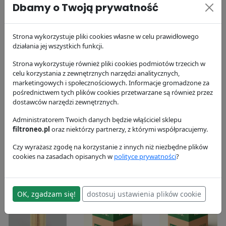
P552096
Donaldson
Donaldson
Dbamy o Twoją prywatność
68.3 zł
97.47 zł
Donaldson
61.2 zł
Strona wykorzystuje pliki cookies własne w celu prawidłowego
działania jej wszystkich funkcji.
Strona wykorzystuje również pliki cookies podmiotów trzecich w
celu korzystania z zewnętrznych narzędzi analitycznych,
marketingowych i społecznościowych. Informacje gromadzone za
pośrednictwem tych plików cookies przetwarzane są również przez
dostawców narzędzi zewnętrznych.
Filtr powietrza
Filtr
Filtr powietrza
P782396
Administratorem Twoich danych będzie włąściciel sklepu
hydrauliczny
P782811
filtroneo.pl
oraz niektórzy partnerzy, z którymi współpracujemy.
X770734
Donaldson
Donaldson
276.25 zł
Donaldson
39.74 zł
Czy wyrażasz zgodę na korzystanie z innych niż niezbędne plików
cookies na zasadach opisanych w
polityce prywatności
?
160.54 zł
OK, zgadzam się!
dostosuj ustawienia plików cookie