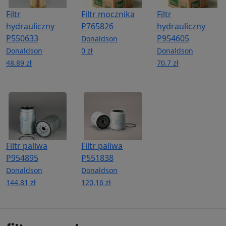
Filtr
Filtr mocznika
Filtr
hydrauliczny
P765826
hydrauliczny
P550633
P954605
Donaldson
Donaldson
0 zł
Donaldson
48.89 zł
70.7 zł
Filtr paliwa
Filtr paliwa
P954895
P551838
Donaldson
Donaldson
144.81 zł
120.16 zł