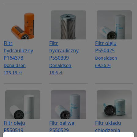
Filtr
Filtr
Filtr oleju
hydrauliczny
hydrauliczny
P550425
P164378
P550309
Donaldson
Donaldson
Donaldson
69.26 zł
173.13 zł
18.6 zł
Filtr oleju
Filtr paliwa
Filtr układu
P550519
P550529
chłodzenia