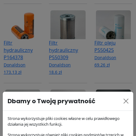
Filtr
Filtr
Filtr oleju
hydrauliczny
hydrauliczny
P550425
P164378
P550309
Donaldson
Donaldson
Donaldson
69.26 zł
173.13 zł
18.6 zł
Dbamy o Twoją prywatność
Strona wykorzystuje pliki cookies własne w celu prawidłowego
Filtr oleju
Filtr układu
Filtr powietrza,
działania jej wszystkich funkcji.
P550519
chłodzenia
zewnętrzny
Strona wykorzystuje również pliki cookies podmiotów trzecich w