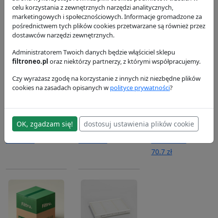
P552096
P606720
Donaldson
celu korzystania z zewnętrznych narzędzi analitycznych,
68.3 zł
Donaldson
Donaldson
marketingowych i społecznościowych. Informacje gromadzone za
61.2 zł
458.13 zł
pośrednictwem tych plików cookies przetwarzane są również przez
dostawców narzędzi zewnętrznych.
Administratorem Twoich danych będzie włąściciel sklepu
filtroneo.pl
oraz niektórzy partnerzy, z którymi współpracujemy.
Czy wyrażasz zgodę na korzystanie z innych niż niezbędne plików
cookies na zasadach opisanych w
polityce prywatności
?
Element filtra
Filtr powietrza
Filtr
AaBlue P956170
P605552
hydrauliczny
OK, zgadzam się!
dostosuj ustawienia plików cookie
P954605
Donaldson
Donaldson
105.02 zł
424.94 zł
Donaldson
70.7 zł