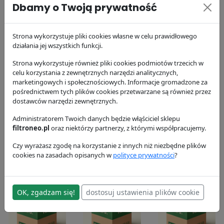
P552096
Donaldson
Donaldson
Dbamy o Twoją prywatność
68.3 zł
97.47 zł
Donaldson
61.2 zł
Strona wykorzystuje pliki cookies własne w celu prawidłowego
działania jej wszystkich funkcji.
Strona wykorzystuje również pliki cookies podmiotów trzecich w
celu korzystania z zewnętrznych narzędzi analitycznych,
marketingowych i społecznościowych. Informacje gromadzone za
pośrednictwem tych plików cookies przetwarzane są również przez
dostawców narzędzi zewnętrznych.
Filtr powietrza,
Filtr kabinowy
Element filtra
zewnętrzny
Administratorem Twoich danych będzie włąściciel sklepu
P551843
AaBlue P956170
filtroneo.pl
oraz niektórzy partnerzy, z którymi współpracujemy.
P606720
Donaldson
Donaldson
Donaldson
138.19 zł
105.02 zł
Czy wyrażasz zgodę na korzystanie z innych niż niezbędne plików
cookies na zasadach opisanych w
polityce prywatności
?
458.13 zł
OK, zgadzam się!
dostosuj ustawienia plików cookie