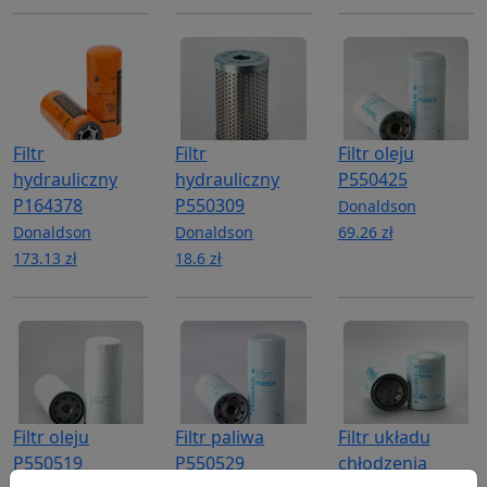
Filtr
Filtr
Filtr oleju
hydrauliczny
hydrauliczny
P550425
P164378
P550309
Donaldson
Donaldson
Donaldson
69.26 zł
173.13 zł
18.6 zł
Filtr oleju
Filtr paliwa
Filtr układu
P550519
P550529
chłodzenia