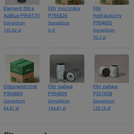
Element filtra
Filtr mocznika
Filtr
AaBlue P956170
P765826
hydrauliczny
P954605
Donaldson
Donaldson
105.02 zł
0 zł
Donaldson
70.7 zł
Odpowietrznik
Filtr paliwa
Filtr paliwa
P954869
P954895
P551838
Donaldson
Donaldson
Donaldson
84.81 zł
144.81 zł
120.16 zł