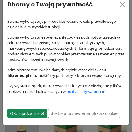
P552096
P951102
Donaldson
Dbamy o Twoją prywatność
97.47 zł
Donaldson
Donaldson
61.2 zł
305.37 zł
Strona wykorzystuje pliki cookies własne w celu prawidłowego
działania jej wszystkich funkcji.
Strona wykorzystuje również pliki cookies podmiotów trzecich w
celu korzystania z zewnętrznych narzędzi analitycznych,
marketingowych i społecznościowych. Informacje gromadzone za
pośrednictwem tych plików cookies przetwarzane są również przez
dostawców narzędzi zewnętrznych.
Filtr
Filtr powietrza
Filtr
hydrauliczny
Administratorem Twoich danych będzie włąściciel sklepu
P782811
hydrauliczny
filtroneo.pl
oraz niektórzy partnerzy, z którymi współpracujemy.
X770734
P550633
Donaldson
Donaldson
39.74 zł
Donaldson
Czy wyrażasz zgodę na korzystanie z innych niż niezbędne plików
cookies na zasadach opisanych w
polityce prywatności
?
160.54 zł
48.89 zł
OK, zgadzam się!
dostosuj ustawienia plików cookie