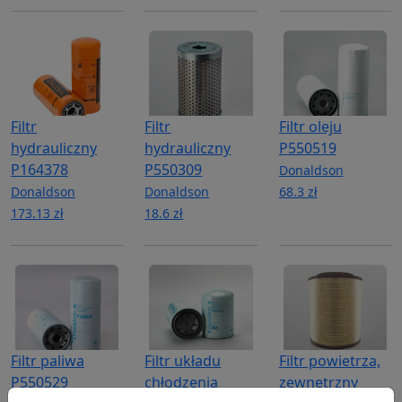
Filtr
Filtr
Filtr oleju
hydrauliczny
hydrauliczny
P550519
P164378
P550309
Donaldson
Donaldson
Donaldson
68.3 zł
173.13 zł
18.6 zł
Filtr paliwa
Filtr układu
Filtr powietrza,
P550529
chłodzenia
zewnętrzny