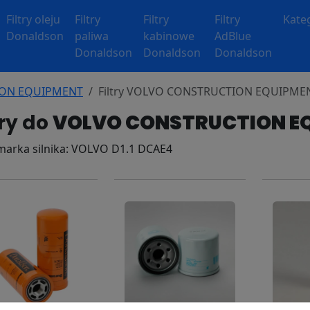
Filtry oleju
Filtry
Filtry
Filtry
Kate
Donaldson
paliwa
kabinowe
AdBlue
Donaldson
Donaldson
Donaldson
TION EQUIPMENT
Filtry VOLVO CONSTRUCTION EQUIPME
try do
VOLVO CONSTRUCTION EQ
 marka silnika: VOLVO D1.1 DCAE4