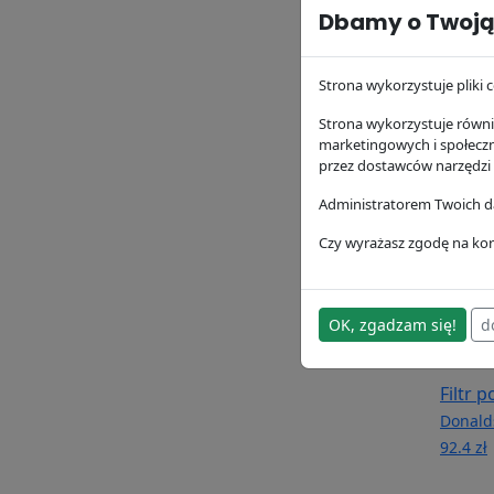
Dbamy o Twoją
Filtr 
P1643
Strona wykorzystuje pliki c
Donald
173.13 
Strona wykorzystuje równie
marketingowych i społecz
przez dostawców narzędzi
Administratorem Twoich da
Czy wyrażasz zgodę na kor
OK, zgadzam się!
d
Filtr 
Donald
92.4 zł