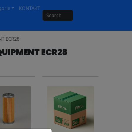
gorie
KONTAKT
Search
NT ECR28
UIPMENT ECR28