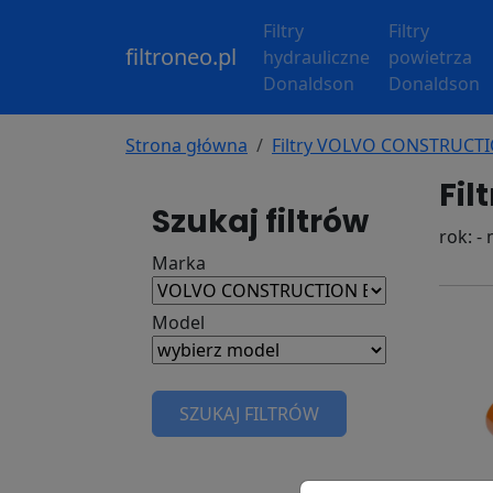
Filtry
Filtry
filtroneo.pl
hydrauliczne
powietrza
Donaldson
Donaldson
Strona główna
Filtry VOLVO CONSTRUC
Fil
Szukaj filtrów
rok: -
Marka
Model
SZUKAJ FILTRÓW