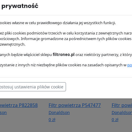
 prywatność
hydrauliczny
Filtr oleju P502067
Filtr pal
78
Donaldson
Donaldso
ookies własne w celu prawidłowego działania jej wszystkich funkcji.
son
26.35 zł
19.04 zł
zł
ż pliki cookies podmiotów trzecich w celu korzystania z zewnętrznych narzę
nościowych. Informacje gromadzone za pośrednictwem tych plików cookies
 zewnętrznych.
nych będzie włąściciel sklepu
filtroneo.pl
oraz niektórzy partnerzy, z któ
zystanie z innych niż niezbędne plików cookies na zasadach opisanych w
po
ostosuj ustawienia plików cookie
powietrza P822858
Filtr powietrza P547477
Filtr pow
son
Donaldson
Donaldso
0 zł
0 zł