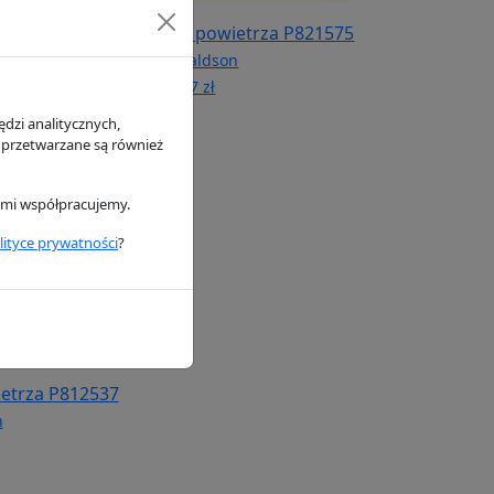
iwa P502166
Filtr powietrza P821575
n
Donaldson
87.67 zł
dzi analitycznych,
 przetwarzane są również
rymi współpracujemy.
lityce prywatności
?
ietrza P812537
n