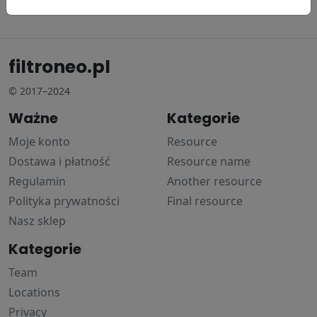
16.65 zł
filtroneo.pl
© 2017–2024
Ważne
Kategorie
Moje konto
Resource
Dostawa i płatność
Resource name
Regulamin
Another resource
Polityka prywatności
Final resource
Nasz sklep
Kategorie
Team
Locations
Privacy