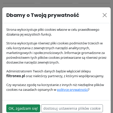
Dbamy o Twoją prywatność
Strona wykorzystuje pliki cookies własne w celu prawidłowego
działania jej wszystkich funkcji.
Filtr powietrza
Filtr oleju
Filtr powietrza
P181088
P551603
P776694
Strona wykorzystuje również pliki cookies podmiotów trzecich w
Donaldson
Donaldson
Donaldson
celu korzystania z zewnętrznych narzędzi analitycznych,
marketingowych i społecznościowych. Informacje gromadzone za
108.31 zł
71.66 zł
101.28 zł
pośrednictwem tych plików cookies przetwarzane są również przez
dostawców narzędzi zewnętrznych.
Administratorem Twoich danych będzie włąściciel sklepu
filtroneo.pl
oraz niektórzy partnerzy, z którymi współpracujemy.
Czy wyrażasz zgodę na korzystanie z innych niż niezbędne plików
cookies na zasadach opisanych w
polityce prywatności
?
Filtr paliwa
P556245
Donaldson
OK, zgadzam się!
dostosuj ustawienia plików cookie