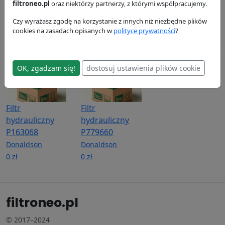
P554071
Donaldson
Donaldson
filtroneo.pl
oraz niektórzy partnerzy, z którymi współpracujemy.
Donaldson
40.16 zł
98.4 zł
Czy wyrażasz zgodę na korzystanie z innych niż niezbędne plików
38.01 zł
cookies na zasadach opisanych w
polityce prywatności
?
OK, zgadzam się!
dostosuj ustawienia plików cookie
Filtr
Filtr
hydrauliczny
hydrauliczny
P163068
P779660
Donaldson
Donaldson
0 zł
0 zł
filtroneo.pl
© 2017–2024