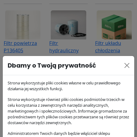
Filtr powietrza
Filtr
Filtr układu
P136405
hydrauliczny
chłodzenia
P550388
P552074
Donaldson
Dbamy o Twoją prywatność
371.56 zł
Donaldson
Donaldson
90.85 zł
105.02 zł
Strona wykorzystuje pliki cookies własne w celu prawidłowego
działania jej wszystkich funkcji.
Strona wykorzystuje również pliki cookies podmiotów trzecich w
celu korzystania z zewnętrznych narzędzi analitycznych,
marketingowych i społecznościowych. Informacje gromadzone za
pośrednictwem tych plików cookies przetwarzane są również przez
Filtr układu
Filtr paliwa
Filtr oleju
dostawców narzędzi zewnętrznych.
chłodzenia
P555095
P559126
Administratorem Twoich danych będzie włąściciel sklepu