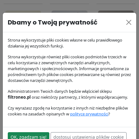
Dbamy o Twoją prywatność
Strona wykorzystuje pliki cookies własne w celu prawidłowego
Filtr układu
Filtr paliwa
Filtr układu
działania jej wszystkich funkcji.
chłodzenia
P551047
chłodzenia
Strona wykorzystuje również pliki cookies podmiotów trzecich w
P550866
P552071
Donaldson
celu korzystania z zewnętrznych narzędzi analitycznych,
Donaldson
255.9 zł
Donaldson
marketingowych i społecznościowych. Informacje gromadzone za
214.16 zł
67.77 zł
pośrednictwem tych plików cookies przetwarzane są również przez
dostawców narzędzi zewnętrznych.
Administratorem Twoich danych będzie włąściciel sklepu
filtroneo.pl
oraz niektórzy partnerzy, z którymi współpracujemy.
Czy wyrażasz zgodę na korzystanie z innych niż niezbędne plików
cookies na zasadach opisanych w
polityce prywatności
?
Filtr oleju
Filtr powietrza
P559000
P781398
OK, zgadzam się!
dostosuj ustawienia plików cookie