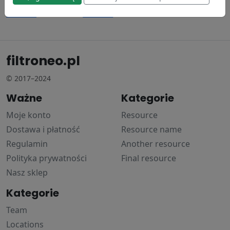
Donaldson
Donaldson
230.24 zł
420.91 zł
filtroneo.pl
© 2017–2024
Ważne
Kategorie
Moje konto
Resource
Dostawa i płatność
Resource name
Regulamin
Another resource
Polityka prywatności
Final resource
Nasz sklep
Kategorie
Team
Locations