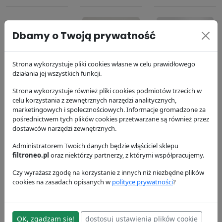
Dbamy o Twoją prywatność
Strona wykorzystuje pliki cookies własne w celu prawidłowego
Filtr
Filtr paliwa
Filtr powietrza
działania jej wszystkich funkcji.
hydrauliczny
P550550
P778989
Strona wykorzystuje również pliki cookies podmiotów trzecich w
P164378
Donaldson
Donaldson
celu korzystania z zewnętrznych narzędzi analitycznych,
Donaldson
109.51 zł
123.89 zł
marketingowych i społecznościowych. Informacje gromadzone za
173.13 zł
pośrednictwem tych plików cookies przetwarzane są również przez
dostawców narzędzi zewnętrznych.
Administratorem Twoich danych będzie włąściciel sklepu
filtroneo.pl
oraz niektórzy partnerzy, z którymi współpracujemy.
Czy wyrażasz zgodę na korzystanie z innych niż niezbędne plików
cookies na zasadach opisanych w
polityce prywatności
?
Filtr powietrza
P780030
OK, zgadzam się!
dostosuj ustawienia plików cookie