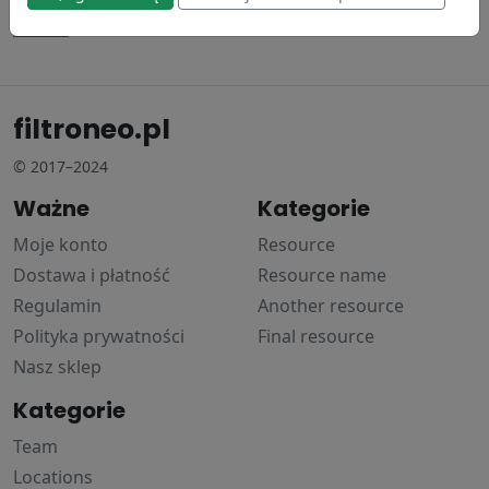
Donaldson
79.18 zł
filtroneo.pl
© 2017–2024
Ważne
Kategorie
Moje konto
Resource
Dostawa i płatność
Resource name
Regulamin
Another resource
Polityka prywatności
Final resource
Nasz sklep
Kategorie
Team
Locations