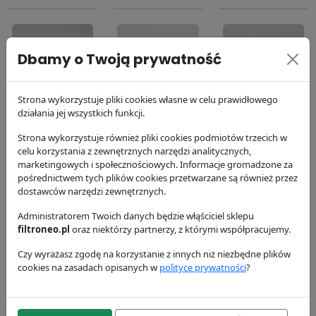
Dbamy o Twoją prywatność
Filtr paliwa
Filtr oleju silnika
Filtr
Strona wykorzystuje pliki cookies własne w celu prawidłowego
działania jej wszystkich funkcji.
P502420
P554407
hydrauliczny
P762860
Donaldson
Donaldson
Strona wykorzystuje również pliki cookies podmiotów trzecich w
43.76 zł
41.23 zł
Donaldson
celu korzystania z zewnętrznych narzędzi analitycznych,
marketingowych i społecznościowych. Informacje gromadzone za
125.03 zł
pośrednictwem tych plików cookies przetwarzane są również przez
dostawców narzędzi zewnętrznych.
Administratorem Twoich danych będzie włąściciel sklepu
filtroneo.pl
oraz niektórzy partnerzy, z którymi współpracujemy.
Czy wyrażasz zgodę na korzystanie z innych niż niezbędne plików
cookies na zasadach opisanych w
polityce prywatności
?
Filtr powietrza
Filtr paliwa
dokładny
P551354