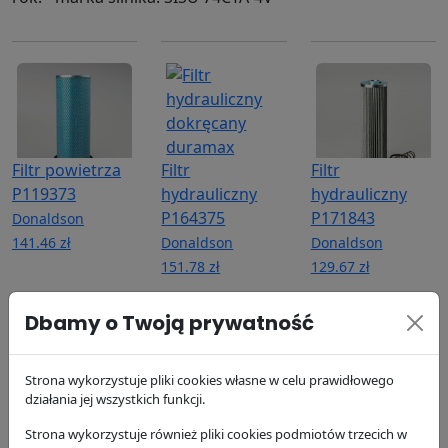
Filtr powietrza
Filtr
Filtr
P119373
hydrauliczny
hydrauliczny
P164375
P171843
Donaldson
141.46 zł
Donaldson
Donaldson
151.78 zł
129.67 zł
Dbamy o Twoją prywatność
Strona wykorzystuje pliki cookies własne w celu prawidłowego
działania jej wszystkich funkcji.
Filtr oleju
Filtr paliwa
Filtr paliwa
Strona wykorzystuje również pliki cookies podmiotów trzecich w