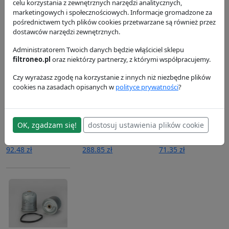
P502433
celu korzystania z zewnętrznych narzędzi analitycznych,
P551425
P551430
marketingowych i społecznościowych. Informacje gromadzone za
Donaldson
Donaldson
Donaldson
pośrednictwem tych plików cookies przetwarzane są również przez
63.01 zł
113.43 zł
105.19 zł
dostawców narzędzi zewnętrznych.
Administratorem Twoich danych będzie włąściciel sklepu
filtroneo.pl
oraz niektórzy partnerzy, z którymi współpracujemy.
Czy wyrażasz zgodę na korzystanie z innych niż niezbędne plików
cookies na zasadach opisanych w
polityce prywatności
?
Filtr paliwa
Filtr powietrza
Filtr paliwa
P551434
P772523
P954554
OK, zgadzam się!
dostosuj ustawienia plików cookie
Donaldson
Donaldson
Donaldson
92.48 zł
288.85 zł
71.35 zł