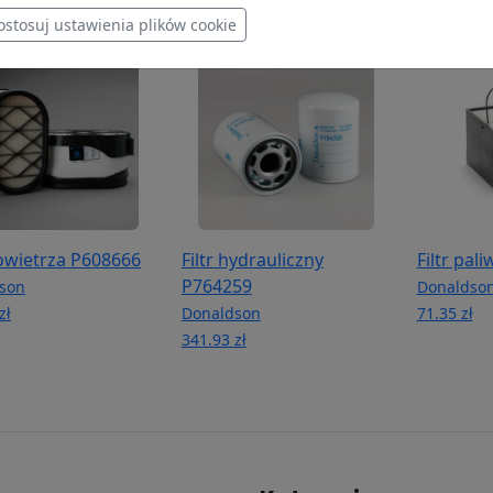
ostosuj ustawienia plików cookie
powietrza P608666
Filtr hydrauliczny
Filtr pal
P764259
son
Donaldso
zł
Donaldson
71.35 zł
341.93 zł