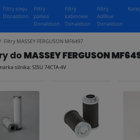
Filtry oleju
Filtry
Filtry
Filtry
Kate
Donaldson
paliwa
kabinowe
AdBlue
Donaldson
Donaldson
Donaldson
Filtry MASSEY FERGUSON MF6497
try do
MASSEY FERGUSON MF64
 marka silnika: SISU 74CTA-4V