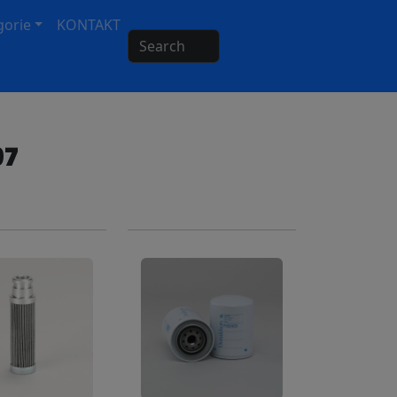
gorie
KONTAKT
Search
97