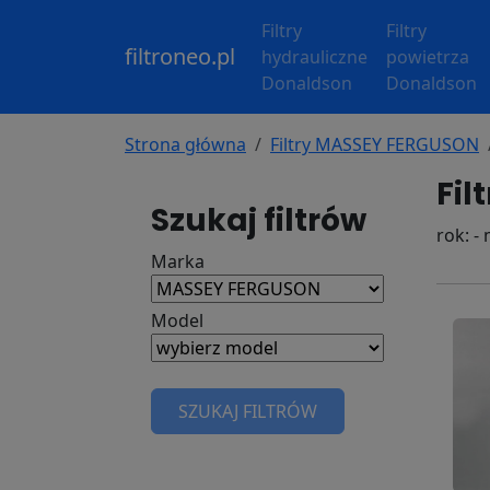
Filtry
Filtry
filtroneo.pl
hydrauliczne
powietrza
Donaldson
Donaldson
Strona główna
Filtry MASSEY FERGUSON
Fil
Szukaj filtrów
rok: -
Marka
Model
SZUKAJ FILTRÓW