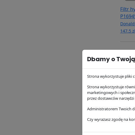
Filtr 
P1694
Donald
147.5 z
Dbamy o Twoją
Strona wykorzystuje pliki c
Strona wykorzystuje równie
marketingowych i społecz
przez dostawców narzędzi
Filtr 
Administratorem Twoich da
Donald
Czy wyrażasz zgodę na kor
113.43 