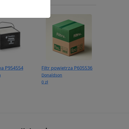
iwa P954554
Filtr powietrza P605536
n
Donaldson
0 zł