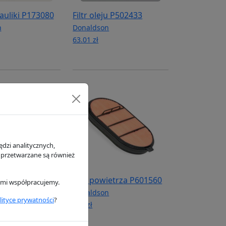
rauliki P173080
Filtr oleju P502433
n
Donaldson
63.01 zł
dzi analitycznych,
 przetwarzane są również
rauliczny
Filtr powietrza P601560
rymi współpracujemy.
Donaldson
lityce prywatności
?
n
215 zł