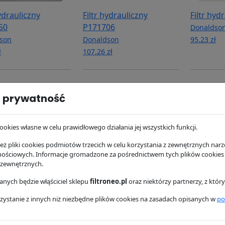
hydrauliczny
Filtr hydrauliczny
Filtr hyd
50
P171706
Donaldso
son
Donaldson
95.23 zł
ł
107.26 zł
 prywatność
ookies własne w celu prawidłowego działania jej wszystkich funkcji.
ż pliki cookies podmiotów trzecich w celu korzystania z zewnętrznych narzę
nościowych. Informacje gromadzone za pośrednictwem tych plików cookies
 zewnętrznych.
paliwa P551425
Filtr paliwa P551434
Filtr hyd
nych będzie włąściciel sklepu
filtroneo.pl
oraz niektórzy partnerzy, z któ
P566212
son
Donaldson
zystanie z innych niż niezbędne plików cookies na zasadach opisanych w
po
zł
92.48 zł
Donaldso
211.81 zł