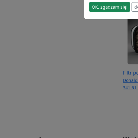
OK, zgadzam się!
d
Filtr 
Donald
341.61 