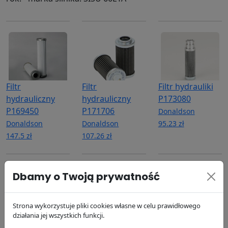
Filtr
Filtr
Filtr hydrauliki
hydrauliczny
hydrauliczny
P173080
P169450
P171706
Donaldson
Donaldson
Donaldson
95.23 zł
147.5 zł
107.26 zł
Dbamy o Twoją prywatność
Strona wykorzystuje pliki cookies własne w celu prawidłowego
działania jej wszystkich funkcji.
Filtr oleju
Filtr powietrza
Filtr powietrza