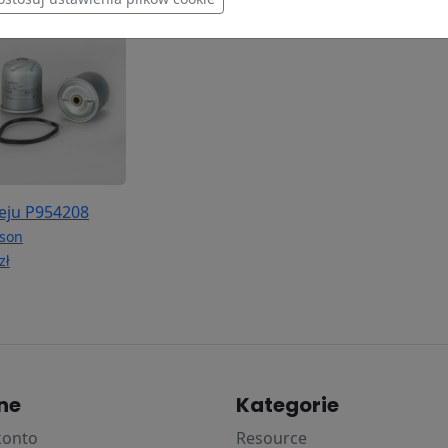
oleju P954208
son
zł
ne
Kategorie
konto
Resource