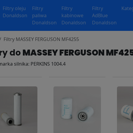
Filtry oleju
Filtry
Filtry
Filtry
Kate
Donaldson
paliwa
kabinowe
AdBlue
Donaldson
Donaldson
Donaldson
Filtry MASSEY FERGUSON MF4255
try do
MASSEY FERGUSON MF42
 marka silnika: PERKINS 1004.4