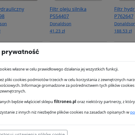
hydrauliczny
Filtr oleju silnika
Filtr hyd
98
P554407
P762647
son
Donaldson
Donaldso
ł
41.23 zł
188.53 zł
 prywatność
ookies własne w celu prawidłowego działania jej wszystkich funkcji.
ż pliki cookies podmiotów trzecich w celu korzystania z zewnętrznych narzę
nościowych. Informacje gromadzone za pośrednictwem tych plików cookies
 zewnętrznych.
nych będzie włąściciel sklepu
filtroneo.pl
oraz niektórzy partnerzy, z któ
powietrza P778989
Filtr powietrza P780012
Filtr pow
zystanie z innych niż niezbędne plików cookies na zasadach opisanych w
po
son
Donaldson
Donaldso
zł
107.81 zł
79.18 zł
ostosuj ustawienia plików cookie