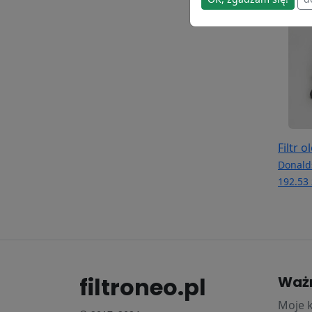
Filtr 
Donald
192.53 
filtroneo.pl
Waż
Moje 