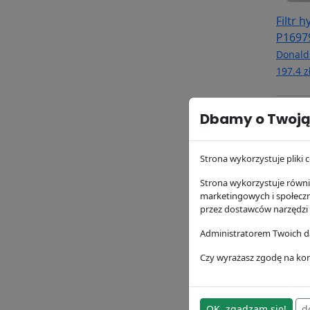
Filtr 
P1697
Donald
197.4 z
Dbamy o Twoją
Strona wykorzystuje pliki c
Strona wykorzystuje równie
marketingowych i społecz
przez dostawców narzędzi
Administratorem Twoich da
Filtr 
Czy wyrażasz zgodę na kor
Donald
123.89 
OK, zgadzam się!
d