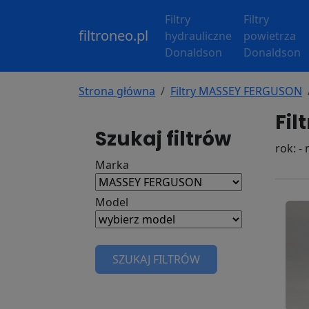
Filtry
Filtry
filtroneo.pl
hydrauliczne
powietrza
Donaldson
Donaldson
Strona główna
Filtry MASSEY FERGUSON
Fil
Szukaj filtrów
rok: -
Marka
Model
SZUKAJ FILTRÓW