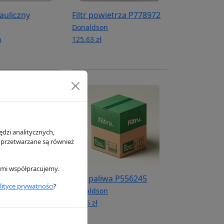
rauliczny
Filtr powietrza P778972
Donaldson
n
125.63 zł
dzi analitycznych,
 przetwarzane są również
rymi współpracujemy.
ietrza P780030
Filtr paliwa P556245
lityce prywatności
?
n
Donaldson
16.65 zł