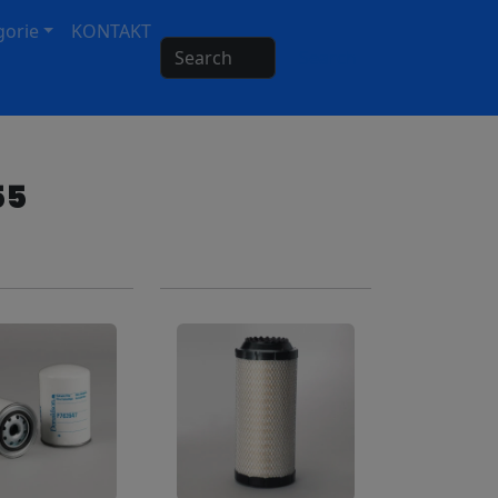
gorie
KONTAKT
Search
55