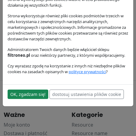
działania jej wszystkich funkcji.
Strona wykorzystuje również pliki cookies podmiotów trzecich w
celu korzystania z zewnętrznych narzędzi analitycznych,
marketingowych i społecznościowych. Informacje gromadzone za
pośrednictwem tych plików cookies przetwarzane są również przez
dostawców narzędzi zewnętrznych.
Filtr paliwa
Filtr oleju silnika
Filtr powietrza
P550588
Administratorem Twoich danych będzie włąściciel sklepu
P554407
P778989
filtroneo.pl
oraz niektórzy partnerzy, z którymi współpracujemy.
Donaldson
Donaldson
Donaldson
37.93 zł
41.23 zł
123.89 zł
Czy wyrażasz zgodę na korzystanie z innych niż niezbędne plików
cookies na zasadach opisanych w
polityce prywatności
?
filtroneo.pl
OK, zgadzam się!
dostosuj ustawienia plików cookie
© 2017–2024
Ważne
Kategorie
Moje konto
Resource
Dostawa i płatność
Resource name