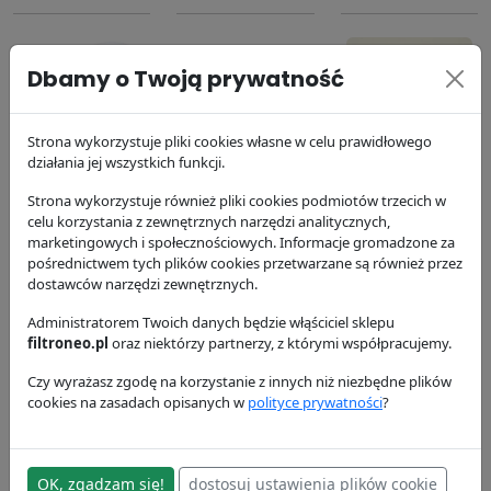
Dbamy o Twoją prywatność
Strona wykorzystuje pliki cookies własne w celu prawidłowego
Filtr oleju
Filtr paliwa
Filtr powietrza
działania jej wszystkich funkcji.
P550779
P551423
P772580
Strona wykorzystuje również pliki cookies podmiotów trzecich w
Donaldson
Donaldson
Donaldson
celu korzystania z zewnętrznych narzędzi analitycznych,
63.74 zł
100.26 zł
99.4 zł
marketingowych i społecznościowych. Informacje gromadzone za
pośrednictwem tych plików cookies przetwarzane są również przez
dostawców narzędzi zewnętrznych.
Administratorem Twoich danych będzie włąściciel sklepu
filtroneo.pl
oraz niektórzy partnerzy, z którymi współpracujemy.
Czy wyrażasz zgodę na korzystanie z innych niż niezbędne plików
cookies na zasadach opisanych w
polityce prywatności
?
Filtr powietrza
dokładny
P829333
OK, zgadzam się!
dostosuj ustawienia plików cookie