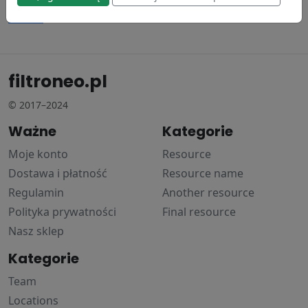
Donaldson
74.06 zł
filtroneo.pl
© 2017–2024
Ważne
Kategorie
Moje konto
Resource
Dostawa i płatność
Resource name
Regulamin
Another resource
Polityka prywatności
Final resource
Nasz sklep
Kategorie
Team
Locations