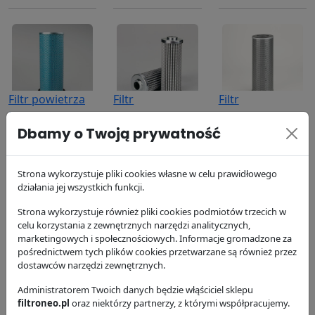
Filtr powietrza
Filtr
Filtr
P119373
hydrauliczny
hydrauliczny
Dbamy o Twoją prywatność
P173188
P173483
Donaldson
141.46 zł
Donaldson
Donaldson
133.34 zł
457.36 zł
Strona wykorzystuje pliki cookies własne w celu prawidłowego
działania jej wszystkich funkcji.
Strona wykorzystuje również pliki cookies podmiotów trzecich w
celu korzystania z zewnętrznych narzędzi analitycznych,
marketingowych i społecznościowych. Informacje gromadzone za
pośrednictwem tych plików cookies przetwarzane są również przez
dostawców narzędzi zewnętrznych.
Filtr powietrza
Filtr oleju
Filtr paliwa
Administratorem Twoich danych będzie włąściciel sklepu
P181046
P550117
P550587
filtroneo.pl
oraz niektórzy partnerzy, z którymi współpracujemy.