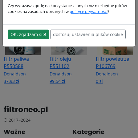
Donaldson
Donaldson
Donaldson
Czy wyrażasz zgodę na korzystanie z innych niż niezbędne plików
197.03 zł
78.08 zł
42.52 zł
cookies na zasadach opisanych w
polityce prywatności
?
OK, zgadzam się!
dostosuj ustawienia plików cookie
Filtr paliwa
Filtr oleju
Filtr powietrza
P550588
P551102
P106769
Donaldson
Donaldson
Donaldson
37.93 zł
99.54 zł
0 zł
filtroneo.pl
© 2017–2024
Ważne
Kategorie