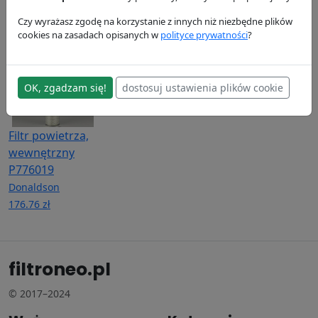
41.23 zł
16.65 zł
Donaldson
288.5 zł
Czy wyrażasz zgodę na korzystanie z innych niż niezbędne plików
cookies na zasadach opisanych w
polityce prywatności
?
OK, zgadzam się!
dostosuj ustawienia plików cookie
Filtr powietrza,
wewnętrzny
P776019
Donaldson
176.76 zł
filtroneo.pl
© 2017–2024