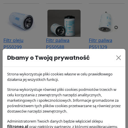
Filtr oleju
Filtr paliwa
Filtr paliwa
P550299
P550588
P551329
Donaldson
Donaldson
Donaldson
Dbamy o Twoją prywatność
44.58 zł
37.93 zł
58.88 zł
Strona wykorzystuje pliki cookies własne w celu prawidłowego
działania jej wszystkich funkcji.
Strona wykorzystuje również pliki cookies podmiotów trzecich w
celu korzystania z zewnętrznych narzędzi analitycznych,
marketingowych i społecznościowych. Informacje gromadzone za
pośrednictwem tych plików cookies przetwarzane są również przez
Filtr oleju silnika
Filtr paliwa
Filtr powietrza,
dostawców narzędzi zewnętrznych.
P554407
P556245
zewnętrzny
Administratorem Twoich danych będzie włąściciel sklepu
P772597
Donaldson
Donaldson
filtroneo.pl
oraz niektórzy partnerzy, z którymi współpracujemy.